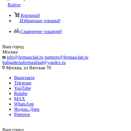
Войти
Корзина
0
Избранные товары
0
Сравнение товаров
0
Ваш город
Москва
info@fermasclad.ru
partners@fermasclad.ru
buhgalteriafermasklad@yandex.ru
Москва, ул Вятская 70
Вконтакте
Telegram
YouTube
Rutube
MAX
WhatsApp
Яндекс.Дзен
Pinterest
Ваш город