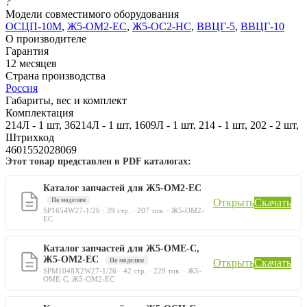
?
Модели совместимого оборудования
ОСЦП-10М
,
Ж5-ОМ2-ЕС
,
Ж5-ОС2-НС
,
ВВЦГ-5
,
ВВЦГ-10
О производителе
Гарантия
12 месяцев
Страна производства
Россия
Габариты, вес и комплект
Комплектация
214Л - 1 шт, 36214Л - 1 шт, 1609Л - 1 шт, 214 - 1 шт, 202 - 2 шт,
Штрихкод
4601552028069
Этот товар представлен в PDF каталогах:
Каталог запчастей для Ж5-ОМ2-ЕС
По моделям
Открыть
Скачать
SP1654W27-1/26 · 39 стр. · 207 тов. · Ж5-ОМ2-
ЕС
Каталог запчастей для Ж5-ОМЕ-С,
Ж5-ОМ2-ЕС
По моделям
Открыть
Скачать
SPM1048X2W27-1/26 · 42 стр. · 229 тов. · Ж5-
ОМЕ-С, Ж5-ОМ2-ЕС