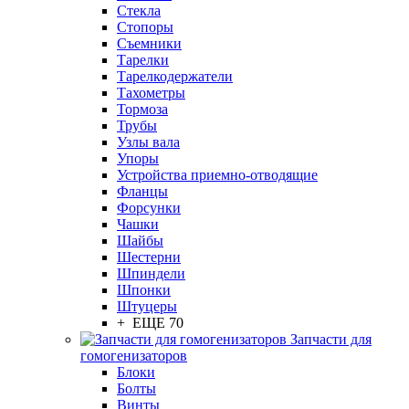
Стекла
Стопоры
Съемники
Тарелки
Тарелкодержатели
Тахометры
Тормоза
Трубы
Узлы вала
Упоры
Устройства приемно-отводящие
Фланцы
Форсунки
Чашки
Шайбы
Шестерни
Шпиндели
Шпонки
Штуцеры
+ ЕЩЕ 70
Запчасти для
гомогенизаторов
Блоки
Болты
Винты