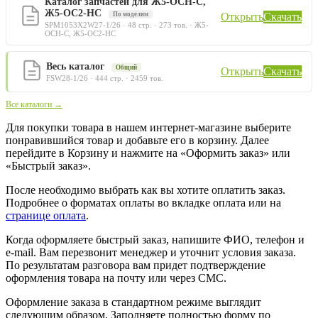
Каталог запчастей для Ж5-ОСН-С,
Ж5-ОС2-НС
По моделям
Открыть
Скачать
SPM1053X2W27-1/26 · 48 стр. · 273 тов. · Ж5-
ОСН-С, Ж5-ОС2-НС
Весь каталог
Общий
Открыть
Скачать
FSW28-1/26 · 444 стр. · 2459 тов.
Все каталоги →
Для покупки товара в нашем интернет-магазине выберите
понравившийся товар и добавьте его в корзину. Далее
перейдите в Корзину и нажмите на «Оформить заказ» или
«Быстрый заказ».
После необходимо выбрать как вы хотите оплатить заказ.
Подробнее о форматах оплаты во вкладке оплата или на
странице оплата
.
Когда оформляете быстрый заказ, напишите ФИО, телефон и
e-mail. Вам перезвонит менеджер и уточнит условия заказа.
По результатам разговора вам придет подтверждение
оформления товара на почту или через СМС.
Оформление заказа в стандартном режиме выглядит
следующим образом. Заполняете полностью форму по