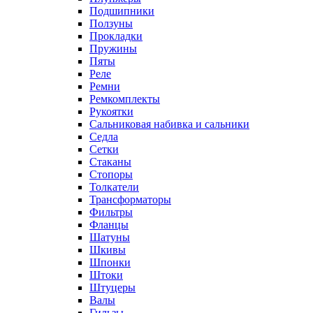
Подшипники
Ползуны
Прокладки
Пружины
Пяты
Реле
Ремни
Ремкомплекты
Рукоятки
Сальниковая набивка и сальники
Седла
Сетки
Стаканы
Стопоры
Толкатели
Трансформаторы
Фильтры
Фланцы
Шатуны
Шкивы
Шпонки
Штоки
Штуцеры
Валы
Гильзы