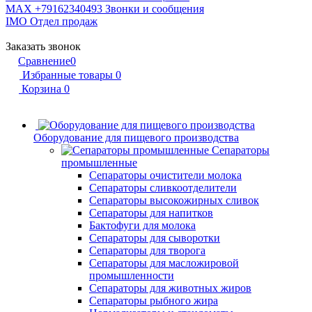
MAX +79162340493
Звонки и сообщения
IMO
Отдел продаж
Заказать звонок
Сравнение
0
Избранные товары
0
Корзина
0
Оборудование для пищевого производства
Сепараторы
промышленные
Сепараторы очистители молока
Сепараторы сливкоотделители
Сепараторы высокожирных сливок
Сепараторы для напитков
Бактофуги для молока
Сепараторы для сыворотки
Сепараторы для творога
Сепараторы для масложировой
промышленности
Сепараторы для животных жиров
Сепараторы рыбного жира