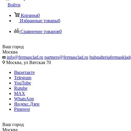
Войти
Корзина
0
Избранные товары
0
Сравнение товаров
0
Ваш город
Москва
info@fermasclad.ru
partners@fermasclad.ru
buhgalteriafermaskla
Москва, ул Вятская 70
Вконтакте
Telegram
YouTube
Rutube
MAX
WhatsApp
Яндекс.Дзен
Pinterest
Ваш город
Москва