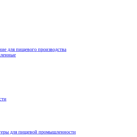
ие для пищевого производства
шленные
сти
теры для пищевой промышленности