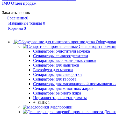
IMO
Отдел продаж
Заказать звонок
Сравнение
0
Избранные товары
0
Корзина
0
Оборудован
Сепараторы промы
Сепараторы очистители молока
Сепараторы сливкоотделители
Сепараторы высокожирных сливок
Сепараторы для напитков
Бактофуги для молока
Сепараторы для сыворотки
Сепараторы для творога
Сепараторы для масложировой промышленно
Сепараторы для животных жиров
Сепараторы рыбного жира
Нормализаторы и стандоматы
+ ЕЩЕ 1
Маслобойки
Декан