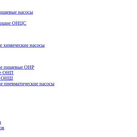
пищевые насосы
вающие ОНЦС
е химические насосы
ые пищевые ОНР
ые ОНП
е ОНШ
 пневматические насосы
я
ов