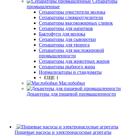
Сепараторы
промышленные
Сепараторы очистители молока
Сепараторы сливкоотделители
Сепараторы высокожирных сливок
Сепараторы для напитков
Бактофуги для молока
Сепараторы для сыворотки
Сепараторы для творога
Сепараторы для масложировой
промышленности
Сепараторы для животных жиров
Сепараторы рыбного жира
Нормализаторы и стандоматы
+ ЕЩЕ 1
Маслобойки
Декантеры для пищевой промышленности
Пищевые насосы и электронасосные агрегаты