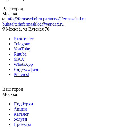
Ваш город
Москва
info@fermasclad.ru
partners@fermasclad.ru
buhgalteriafermasklad@yandex.ru
Москва, ул Вятская 70
Вконтакте
Telegram
YouTube
Rutube
MAX
WhatsApp
Яндекс.Дзен
Pinterest
Ваш город
Москва
Подборки
Акции
Каталог
Услуги
Проекты