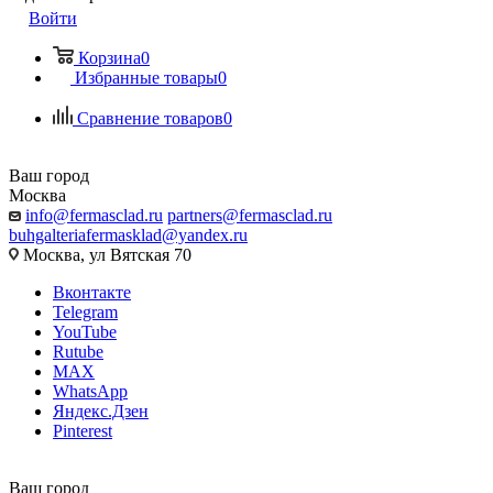
Войти
Корзина
0
Избранные товары
0
Сравнение товаров
0
Ваш город
Москва
info@fermasclad.ru
partners@fermasclad.ru
buhgalteriafermasklad@yandex.ru
Москва, ул Вятская 70
Вконтакте
Telegram
YouTube
Rutube
MAX
WhatsApp
Яндекс.Дзен
Pinterest
Ваш город