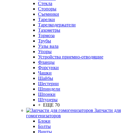
Стекла
Стопоры
Съемники
Тарелки
Тарелкодержатели
Тахометры
Тормоза
Трубы
Узлы вала
Упоры
Устройства приемно-отводящие
Фланцы
Форсунки
Чашки
Шайбы
Шестерни
Шпиндели
Шпонки
Штуцеры
+ ЕЩЕ 70
Запчасти для
гомогенизаторов
Блоки
Болты
Винты