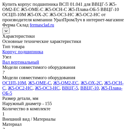
Купить корпус подшипника ВСП 01.041 для ВВЦГ-5 Ж5-
ОМ2-ЕС Ж5-ОМЕ-С Ж5-ОСН-С Ж5-Плава-ОБ-5 ВВЦГ-10
ОСЦП-10М Ж5-ОХ-2С Ж5-ОС3-НС Ж5-ОС2-НС от
производителя компании УралПромЛуч в интернет-магазине
Ферма Склад
fermasclad.ru
Характеристики
Основные технические характеристики
Тип товара
Корпус подшипника
Узел
Вал вертикальный
Модели совместимого оборудования
?
Модели совместимого оборудования
ОСЦП-10М
,
Ж5-ОМЕ-С
,
Ж5-ОМ2-ЕС
,
Ж5-ОХ-2С
,
Ж5-ОСН-
С
,
Ж5-ОС2-НС
,
Ж5-ОС3-НС
,
ВВЦГ-5
,
ВВЦГ-10
,
Ж5-Плава-
ОБ-5
Размер детали, мм
Наружный диаметр - 155
Количество в комплекте
1
Внешний вид / Материалы
Материал