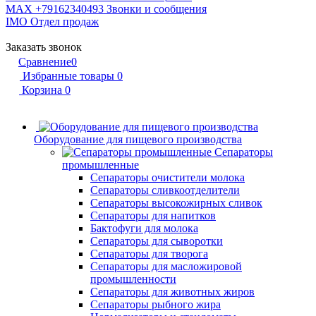
MAX +79162340493
Звонки и сообщения
IMO
Отдел продаж
Заказать звонок
Сравнение
0
Избранные товары
0
Корзина
0
Оборудование для пищевого производства
Сепараторы
промышленные
Сепараторы очистители молока
Сепараторы сливкоотделители
Сепараторы высокожирных сливок
Сепараторы для напитков
Бактофуги для молока
Сепараторы для сыворотки
Сепараторы для творога
Сепараторы для масложировой
промышленности
Сепараторы для животных жиров
Сепараторы рыбного жира