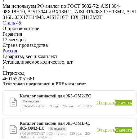
?
Мы используем РФ аналог по ГОСТ 5632-72: AISI 304-
08Х18Н10, AISI 304L-03Х18Н11, AISI 316-08Х17Н13М2, AISI
316L-03Х17Н14М3, AISI 316Ti-10Х17Н13М2Т
Сталь 45
О производителе
Гарантия
12 месяцев
Страна производства
Россия
Габариты, вес и комплект
Устанавливаемое количество, шт.
1
Штрихкод
4601552051661
Этот товар представлен в PDF каталогах:
Каталог запчастей для Ж5-ОМ2-ЕС
По моделям
Открыть
Скачать
SP1654W27-1/26 · 39 стр. · 207 тов. · Ж5-ОМ2-
ЕС
Каталог запчастей для Ж5-ОМЕ-С,
Ж5-ОМ2-ЕС
По моделям
Открыть
Скачать
SPM1048X2W27-1/26 · 42 стр. · 229 тов. · Ж5-
ОМЕ-С, Ж5-ОМ2-ЕС