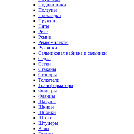
Подшипники
Ползуны
Прокладки
Пружины
Пяты
Реле
Ремни
Ремкомплекты
Рукоятки
Сальниковая набивка и сальники
Седла
Сетки
Стаканы
Стопоры
Толкатели
Трансформаторы
Фильтры
Фланцы
Шатуны
Шкивы
Шпонки
Штоки
Штуцеры
Валы
Гильзы