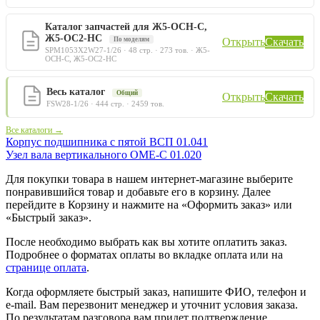
Каталог запчастей для Ж5-ОСН-С,
Ж5-ОС2-НС
По моделям
Открыть
Скачать
SPM1053X2W27-1/26 · 48 стр. · 273 тов. · Ж5-
ОСН-С, Ж5-ОС2-НС
Весь каталог
Общий
Открыть
Скачать
FSW28-1/26 · 444 стр. · 2459 тов.
Все каталоги →
Корпус подшипника с пятой ВСП 01.041
Узел вала вертикального ОМЕ-С 01.020
Для покупки товара в нашем интернет-магазине выберите
понравившийся товар и добавьте его в корзину. Далее
перейдите в Корзину и нажмите на «Оформить заказ» или
«Быстрый заказ».
После необходимо выбрать как вы хотите оплатить заказ.
Подробнее о форматах оплаты во вкладке оплата или на
странице оплата
.
Когда оформляете быстрый заказ, напишите ФИО, телефон и
e-mail. Вам перезвонит менеджер и уточнит условия заказа.
По результатам разговора вам придет подтверждение