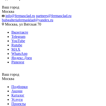
Ваш город
Москва
info@fermasclad.ru
partners@fermasclad.ru
buhgalteriafermasklad@yandex.ru
Москва, ул Вятская 70
Вконтакте
Telegram
YouTube
Rutube
MAX
WhatsApp
Яндекс.Дзен
Pinterest
Ваш город
Москва
Подборки
Акции
Каталог
Услуги
Проекты