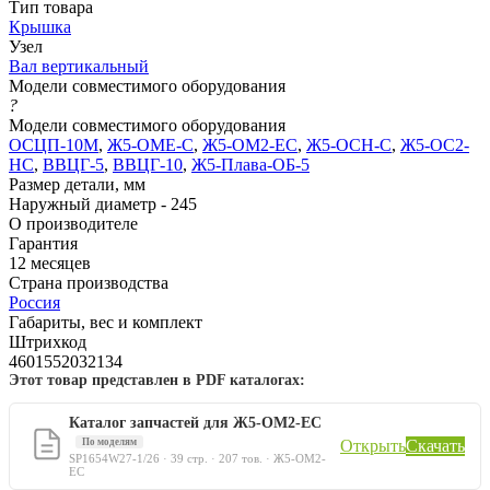
Тип товара
Крышка
Узел
Вал вертикальный
Модели совместимого оборудования
?
Модели совместимого оборудования
ОСЦП-10М
,
Ж5-ОМЕ-С
,
Ж5-ОМ2-ЕС
,
Ж5-ОСН-С
,
Ж5-ОС2-
НС
,
ВВЦГ-5
,
ВВЦГ-10
,
Ж5-Плава-ОБ-5
Размер детали, мм
Наружный диаметр - 245
О производителе
Гарантия
12 месяцев
Страна производства
Россия
Габариты, вес и комплект
Штрихкод
4601552032134
Этот товар представлен в PDF каталогах:
Каталог запчастей для Ж5-ОМ2-ЕС
По моделям
Открыть
Скачать
SP1654W27-1/26 · 39 стр. · 207 тов. · Ж5-ОМ2-
ЕС