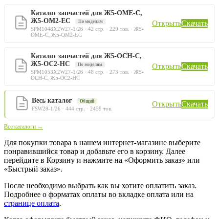
Каталог запчастей для Ж5-ОМЕ-С,
Ж5-ОМ2-ЕС
По моделям
Открыть
Скачать
SPM1048X2W27-1/26 · 42 стр. · 229 тов. · Ж5-
ОМЕ-С, Ж5-ОМ2-ЕС
Каталог запчастей для Ж5-ОСН-С,
Ж5-ОС2-НС
По моделям
Открыть
Скачать
SPM1053X2W27-1/26 · 48 стр. · 273 тов. · Ж5-
ОСН-С, Ж5-ОС2-НС
Весь каталог
Общий
Открыть
Скачать
FSW28-1/26 · 444 стр. · 2459 тов.
Все каталоги →
Для покупки товара в нашем интернет-магазине выберите
понравившийся товар и добавьте его в корзину. Далее
перейдите в Корзину и нажмите на «Оформить заказ» или
«Быстрый заказ».
После необходимо выбрать как вы хотите оплатить заказ.
Подробнее о форматах оплаты во вкладке оплата или на
странице оплата
.