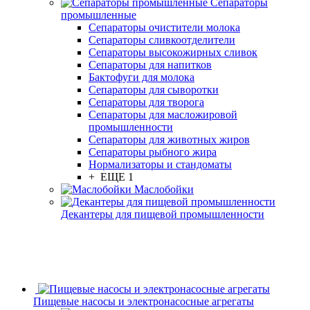
Сепараторы
промышленные
Сепараторы очистители молока
Сепараторы сливкоотделители
Сепараторы высокожирных сливок
Сепараторы для напитков
Бактофуги для молока
Сепараторы для сыворотки
Сепараторы для творога
Сепараторы для масложировой
промышленности
Сепараторы для животных жиров
Сепараторы рыбного жира
Нормализаторы и стандоматы
+ ЕЩЕ 1
Маслобойки
Декантеры для пищевой промышленности
Пищевые насосы и электронасосные агрегаты