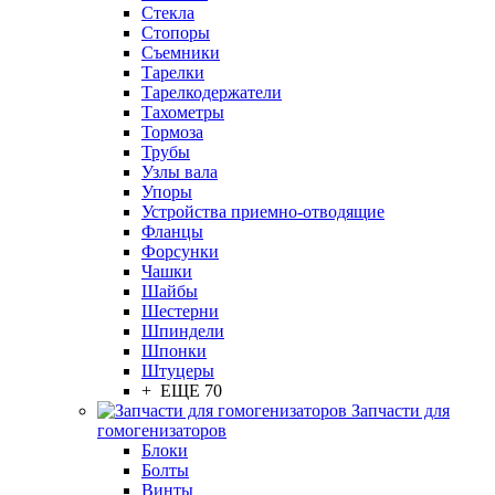
Стекла
Стопоры
Съемники
Тарелки
Тарелкодержатели
Тахометры
Тормоза
Трубы
Узлы вала
Упоры
Устройства приемно-отводящие
Фланцы
Форсунки
Чашки
Шайбы
Шестерни
Шпиндели
Шпонки
Штуцеры
+ ЕЩЕ 70
Запчасти для
гомогенизаторов
Блоки
Болты
Винты