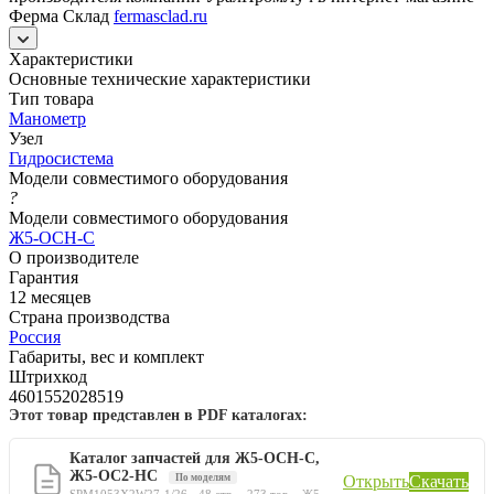
Ферма Склад
fermasclad.ru
Характеристики
Основные технические характеристики
Тип товара
Манометр
Узел
Гидросистема
Модели совместимого оборудования
?
Модели совместимого оборудования
Ж5-ОСН-С
О производителе
Гарантия
12 месяцев
Страна производства
Россия
Габариты, вес и комплект
Штрихкод
4601552028519
Этот товар представлен в PDF каталогах:
Каталог запчастей для Ж5-ОСН-С,
Ж5-ОС2-НС
По моделям
Открыть
Скачать
SPM1053X2W27-1/26 · 48 стр. · 273 тов. · Ж5-