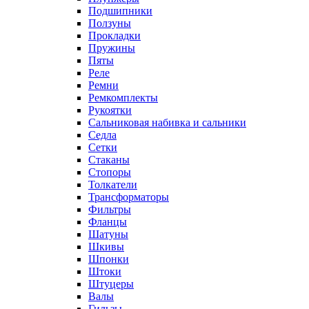
Подшипники
Ползуны
Прокладки
Пружины
Пяты
Реле
Ремни
Ремкомплекты
Рукоятки
Сальниковая набивка и сальники
Седла
Сетки
Стаканы
Стопоры
Толкатели
Трансформаторы
Фильтры
Фланцы
Шатуны
Шкивы
Шпонки
Штоки
Штуцеры
Валы
Гильзы