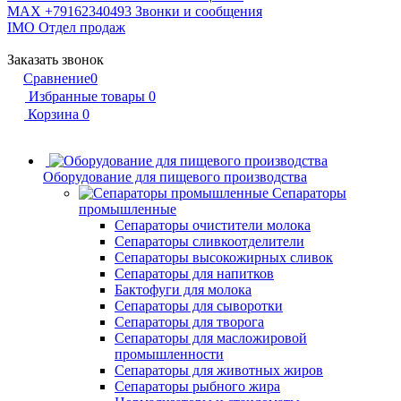
MAX +79162340493
Звонки и сообщения
IMO
Отдел продаж
Заказать звонок
Сравнение
0
Избранные товары
0
Корзина
0
Оборудование для пищевого производства
Сепараторы
промышленные
Сепараторы очистители молока
Сепараторы сливкоотделители
Сепараторы высокожирных сливок
Сепараторы для напитков
Бактофуги для молока
Сепараторы для сыворотки
Сепараторы для творога
Сепараторы для масложировой
промышленности
Сепараторы для животных жиров
Сепараторы рыбного жира