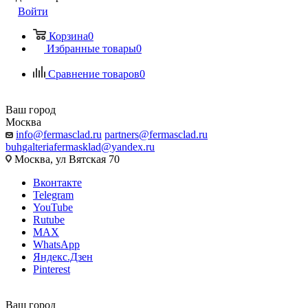
Войти
Корзина
0
Избранные товары
0
Сравнение товаров
0
Ваш город
Москва
info@fermasclad.ru
partners@fermasclad.ru
buhgalteriafermasklad@yandex.ru
Москва, ул Вятская 70
Вконтакте
Telegram
YouTube
Rutube
MAX
WhatsApp
Яндекс.Дзен
Pinterest
Ваш город