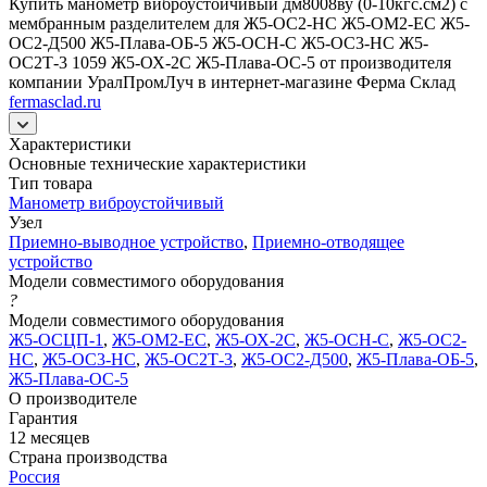
Купить манометр виброустойчивый дм8008ву (0-10кгс.см2) с
мембранным разделителем для Ж5-ОС2-НС Ж5-ОМ2-ЕС Ж5-
ОС2-Д500 Ж5-Плава-ОБ-5 Ж5-ОСН-С Ж5-ОС3-НС Ж5-
ОС2Т-3 1059 Ж5-ОХ-2С Ж5-Плава-ОС-5 от производителя
компании УралПромЛуч в интернет-магазине Ферма Склад
fermasclad.ru
Характеристики
Основные технические характеристики
Тип товара
Манометр виброустойчивый
Узел
Приемно-выводное устройство
,
Приемно-отводящее
устройство
Модели совместимого оборудования
?
Модели совместимого оборудования
Ж5-ОСЦП-1
,
Ж5-ОМ2-ЕС
,
Ж5-ОХ-2С
,
Ж5-ОСН-С
,
Ж5-ОС2-
НС
,
Ж5-ОС3-НС
,
Ж5-ОС2Т-3
,
Ж5-ОС2-Д500
,
Ж5-Плава-ОБ-5
,
Ж5-Плава-ОС-5
О производителе
Гарантия
12 месяцев
Страна производства
Россия