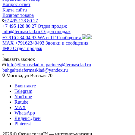
Вопрос-ответ
Карта сайта
Возврат товара
+7 495 128 80 27
+7 495 128 80 27
Отдел продаж
info@fermasclad.ru
Отдел продаж
+7 916 234 04 93
WA и ТГ Сообщения
MAX +79162340493
Звонки и сообщения
IMO
Отдел продаж
Заказать звонок
info@fermasclad.ru
partners@fermasclad.ru
buhgalteriafermasklad@yandex.ru
Москва, ул Вятская 70
Вконтакте
Telegram
YouTube
Rutube
MAX
WhatsApp
Яндекс.Дзен
Pinterest
2026 © Фермасклад™ — интернет-магазин