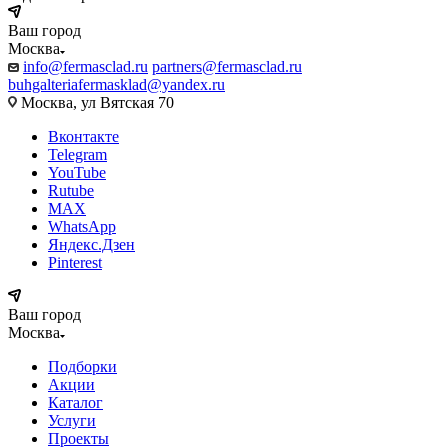
Ваш город
Москва
info@fermasclad.ru
partners@fermasclad.ru
buhgalteriafermasklad@yandex.ru
Москва, ул Вятская 70
Вконтакте
Telegram
YouTube
Rutube
MAX
WhatsApp
Яндекс.Дзен
Pinterest
Ваш город
Москва
Подборки
Акции
Каталог
Услуги
Проекты