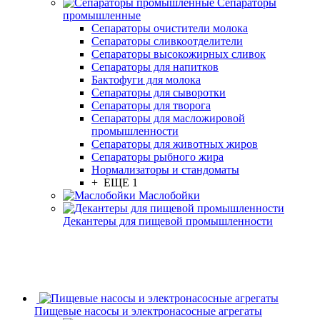
Сепараторы
промышленные
Сепараторы очистители молока
Сепараторы сливкоотделители
Сепараторы высокожирных сливок
Сепараторы для напитков
Бактофуги для молока
Сепараторы для сыворотки
Сепараторы для творога
Сепараторы для масложировой
промышленности
Сепараторы для животных жиров
Сепараторы рыбного жира
Нормализаторы и стандоматы
+ ЕЩЕ 1
Маслобойки
Декантеры для пищевой промышленности
Пищевые насосы и электронасосные агрегаты