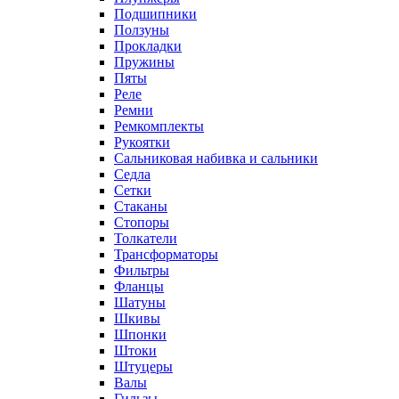
Подшипники
Ползуны
Прокладки
Пружины
Пяты
Реле
Ремни
Ремкомплекты
Рукоятки
Сальниковая набивка и сальники
Седла
Сетки
Стаканы
Стопоры
Толкатели
Трансформаторы
Фильтры
Фланцы
Шатуны
Шкивы
Шпонки
Штоки
Штуцеры
Валы
Гильзы