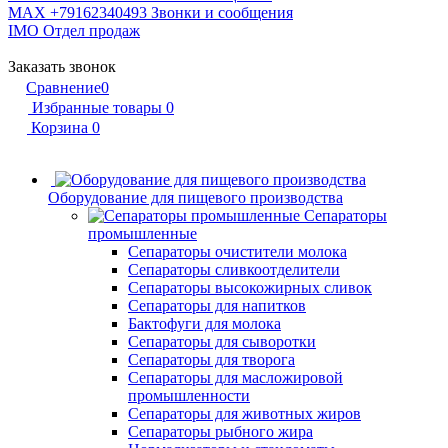
MAX +79162340493
Звонки и сообщения
IMO
Отдел продаж
Заказать звонок
Сравнение
0
Избранные товары
0
Корзина
0
Оборудование для пищевого производства
Сепараторы
промышленные
Сепараторы очистители молока
Сепараторы сливкоотделители
Сепараторы высокожирных сливок
Сепараторы для напитков
Бактофуги для молока
Сепараторы для сыворотки
Сепараторы для творога
Сепараторы для масложировой
промышленности
Сепараторы для животных жиров
Сепараторы рыбного жира