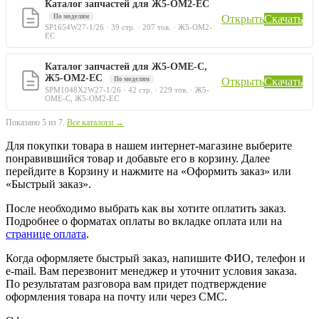
Каталог запчастей для Ж5-ОМ2-ЕС
По моделям
Открыть
Скачать
SP1654W27-1/26 · 39 стр. · 207 тов. · Ж5-ОМ2-
ЕС
Каталог запчастей для Ж5-ОМЕ-С,
Ж5-ОМ2-ЕС
По моделям
Открыть
Скачать
SPM1048X2W27-1/26 · 42 стр. · 229 тов. · Ж5-
ОМЕ-С, Ж5-ОМ2-ЕС
Показано 5 из 7.
Все каталоги →
Для покупки товара в нашем интернет-магазине выберите
понравившийся товар и добавьте его в корзину. Далее
перейдите в Корзину и нажмите на «Оформить заказ» или
«Быстрый заказ».
После необходимо выбрать как вы хотите оплатить заказ.
Подробнее о форматах оплаты во вкладке оплата или на
странице оплата
.
Когда оформляете быстрый заказ, напишите ФИО, телефон и
e-mail. Вам перезвонит менеджер и уточнит условия заказа.
По результатам разговора вам придет подтверждение
оформления товара на почту или через СМС.