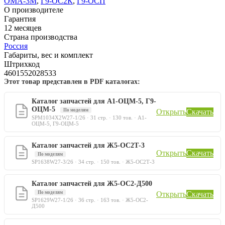
ОМА-3М
,
Г9-ОС2К
,
Г9-ОСП
О производителе
Гарантия
12 месяцев
Страна производства
Россия
Габариты, вес и комплект
Штрихкод
4601552028533
Этот товар представлен в PDF каталогах:
Каталог запчастей для А1-ОЦМ-5, Г9-
ОЦМ-5
По моделям
Открыть
Скачать
SPM1034X2W27-1/26 · 31 стр. · 130 тов. · А1-
ОЦМ-5, Г9-ОЦМ-5
Каталог запчастей для Ж5-ОС2Т-3
Открыть
Скачать
По моделям
SP1638W27-3/26 · 34 стр. · 150 тов. · Ж5-ОС2Т-3
Каталог запчастей для Ж5-ОС2-Д500
По моделям
Открыть
Скачать
SP1629W27-1/26 · 36 стр. · 163 тов. · Ж5-ОС2-
Д500