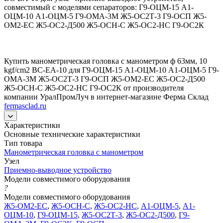
совместимый с моделями сепараторов: Г9-ОЦМ-15 А1-
ОЦМ-10 А1-ОЦМ-5 Г9-ОМА-3М Ж5-ОС2Т-3 Г9-ОСП Ж5-
ОМ2-ЕС Ж5-ОС2-Д500 Ж5-ОСН-С Ж5-ОС2-НС Г9-ОС2К
Купить манометрическая головка c манометром ф 63мм, 10
kgf/cm2 ВС-ЕА-10 для Г9-ОЦМ-15 А1-ОЦМ-10 А1-ОЦМ-5 Г9-
ОМА-3М Ж5-ОС2Т-3 Г9-ОСП Ж5-ОМ2-ЕС Ж5-ОС2-Д500
Ж5-ОСН-С Ж5-ОС2-НС Г9-ОС2К от производителя
компании УралПромЛуч в интернет-магазине Ферма Склад
fermasclad.ru
Характеристики
Основные технические характеристики
Тип товара
Манометрическая головка c манометром
Узел
Приемно-выводное устройство
Модели совместимого оборудования
?
Модели совместимого оборудования
Ж5-ОМ2-ЕС
,
Ж5-ОСН-С
,
Ж5-ОС2-НС
,
А1-ОЦМ-5
,
А1-
ОЦМ-10
,
Г9-ОЦМ-15
,
Ж5-ОС2Т-3
,
Ж5-ОС2-Д500
,
Г9-