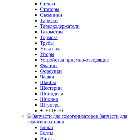
Стекла
Стопоры
Съемники
Тарелки
Тарелкодержатели
Тахометры
Тормоза
Трубы
Узлы вала
Упоры
Устройства приемно-отводящие
Фланцы
Форсунки
Чашки
Шайбы
Шестерни
Шпиндели
Шпонки
Штуцеры
+ ЕЩЕ 70
Запчасти для
гомогенизаторов
Блоки
Болты
Винты