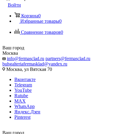
Войти
Корзина
0
Избранные товары
0
Сравнение товаров
0
Ваш город
Москва
info@fermasclad.ru
partners@fermasclad.ru
buhgalteriafermasklad@yandex.ru
Москва, ул Вятская 70
Вконтакте
Telegram
YouTube
Rutube
MAX
WhatsApp
Яндекс.Дзен
Pinterest
Ваш город