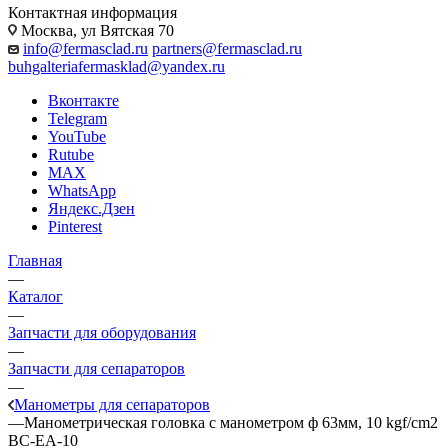
Контактная информация
Москва, ул Вятская 70
info@fermasclad.ru
partners@fermasclad.ru
buhgalteriafermasklad@yandex.ru
Вконтакте
Telegram
YouTube
Rutube
MAX
WhatsApp
Яндекс.Дзен
Pinterest
Главная
—
Каталог
—
Запчасти для оборудования
—
Запчасти для сепараторов
—
Манометры для сепараторов
—
Манометрическая головка c манометром ф 63мм, 10 kgf/cm2
ВС-ЕА-10