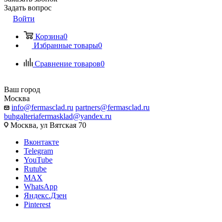
Задать вопрос
Войти
Корзина
0
Избранные товары
0
Сравнение товаров
0
Ваш город
Москва
info@fermasclad.ru
partners@fermasclad.ru
buhgalteriafermasklad@yandex.ru
Москва, ул Вятская 70
Вконтакте
Telegram
YouTube
Rutube
MAX
WhatsApp
Яндекс.Дзен
Pinterest