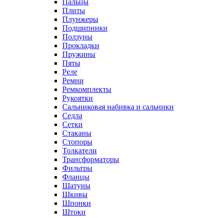
Пальцы
Плиты
Плунжеры
Подшипники
Ползуны
Прокладки
Пружины
Пяты
Реле
Ремни
Ремкомплекты
Рукоятки
Сальниковая набивка и сальники
Седла
Сетки
Стаканы
Стопоры
Толкатели
Трансформаторы
Фильтры
Фланцы
Шатуны
Шкивы
Шпонки
Штоки