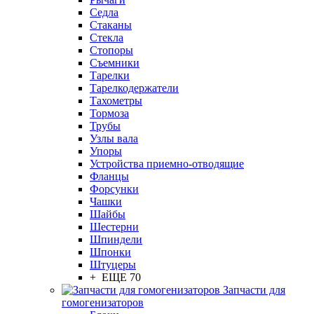
Седла
Стаканы
Стекла
Стопоры
Съемники
Тарелки
Тарелкодержатели
Тахометры
Тормоза
Трубы
Узлы вала
Упоры
Устройства приемно-отводящие
Фланцы
Форсунки
Чашки
Шайбы
Шестерни
Шпиндели
Шпонки
Штуцеры
+ ЕЩЕ 70
Запчасти для
гомогенизаторов