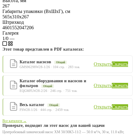
Высота, мм
267
Габариты упаковки (ВхШхГ), см
565х310х267
Штрихкод
4601552047206
Галерея
1/0
—
Этот товар представлен в PDF каталогах:
Каталог насосов
Общий
Открыть
Скачать
GMS96298W28-1/26 · 104 стр. · 283 тов.
Каталог оборудования и насосов и
Открыть
Скачать
фильтров
Общий
EQGMFLW28-2/26 · 246 стр. · 751 тов.
Весь каталог
Общий
Открыть
Скачать
FSW28-1/26 · 444 стр. · 2459 тов.
Все каталоги →
Проверьте, подходит ли этот насос для вашей задачи
Центробежный химический насос ХМ 50/30К5-11/2 — 50.0 м³/ч, 30 м, 11.0 кВт,