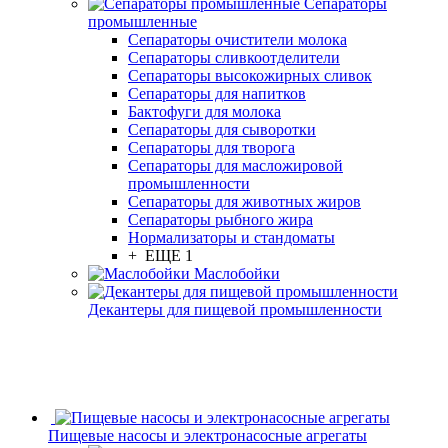
Сепараторы
промышленные
Сепараторы очистители молока
Сепараторы сливкоотделители
Сепараторы высокожирных сливок
Сепараторы для напитков
Бактофуги для молока
Сепараторы для сыворотки
Сепараторы для творога
Сепараторы для масложировой
промышленности
Сепараторы для животных жиров
Сепараторы рыбного жира
Нормализаторы и стандоматы
+ ЕЩЕ 1
Маслобойки
Декантеры для пищевой промышленности
Пищевые насосы и электронасосные агрегаты