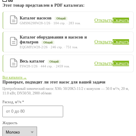
Этот товар представлен в PDF каталогах:
Каталог насосов
Общий
Открыть
Скачать
GMS96298W28-1/26 · 104 стр. · 283 тов.
Каталог оборудования и насосов и
Открыть
Скачать
фильтров
Общий
EQGMFLW28-2/26 · 246 стр. · 751 тов.
Весь каталог
Общий
Открыть
Скачать
FSW28-1/26 · 444 стр. · 2459 тов.
Все каталоги →
Проверьте, подходит ли этот насос для вашей задачи
Центробежный химический насос ХМс 50/20К5-11/2 с кожухом — 50.0 м³/ч, 20 м,
11.0 кВт, DN50/50, 2900 об/мин
Расход, м³/ч *
Жидкость