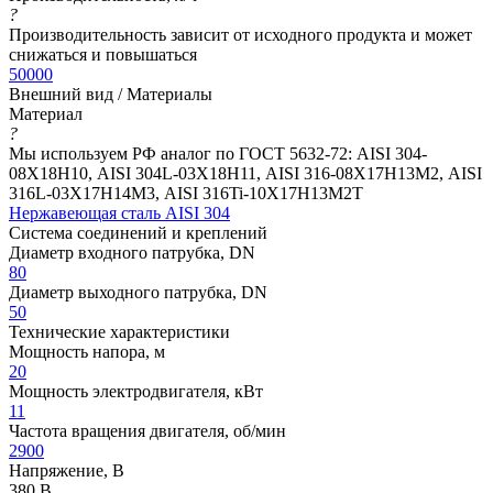
?
Производительность зависит от исходного продукта и может
снижаться и повышаться
50000
Внешний вид / Материалы
Материал
?
Мы используем РФ аналог по ГОСТ 5632-72: AISI 304-
08Х18Н10, AISI 304L-03Х18Н11, AISI 316-08Х17Н13М2, AISI
316L-03Х17Н14М3, AISI 316Ti-10Х17Н13М2Т
Нержавеющая сталь AISI 304
Система соединений и креплений
Диаметр входного патрубка, DN
80
Диаметр выходного патрубка, DN
50
Технические характеристики
Мощность напора, м
20
Мощность электродвигателя, кВт
11
Частота вращения двигателя, об/мин
2900
Напряжение, В
380 В