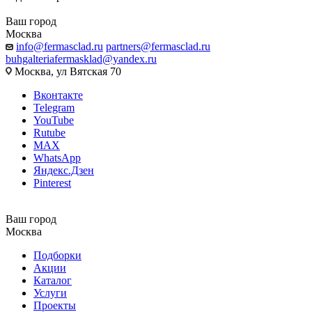
Ваш город
Москва
info@fermasclad.ru
partners@fermasclad.ru
buhgalteriafermasklad@yandex.ru
Москва, ул Вятская 70
Вконтакте
Telegram
YouTube
Rutube
MAX
WhatsApp
Яндекс.Дзен
Pinterest
Ваш город
Москва
Подборки
Акции
Каталог
Услуги
Проекты