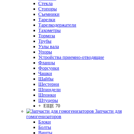
Стекла
Стопоры
Съемники
Тарелки
Тарелкодержатели
Тахометры
Тормоза
Трубы
Узлы вала
Упоры
Устройства приемно-отводящие
Фланцы
Форсунки
Чашки
Шайбы
Шестерни
Шпиндели
Шпонки
Штуцеры
+ ЕЩЕ 70
Запчасти для
гомогенизаторов
Блоки
Болты
Винты