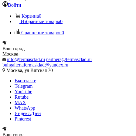
Войти
Корзина
0
Избранные товары
0
Сравнение товаров
0
Ваш город
Москва
info@fermasclad.ru
partners@fermasclad.ru
buhgalteriafermasklad@yandex.ru
Москва, ул Вятская 70
Вконтакте
Telegram
YouTube
Rutube
MAX
WhatsApp
Яндекс.Дзен
Pinterest
Ваш город