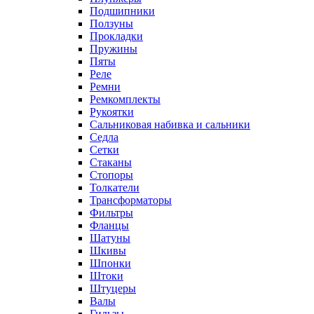
Подшипники
Ползуны
Прокладки
Пружины
Пяты
Реле
Ремни
Ремкомплекты
Рукоятки
Сальниковая набивка и сальники
Седла
Сетки
Стаканы
Стопоры
Толкатели
Трансформаторы
Фильтры
Фланцы
Шатуны
Шкивы
Шпонки
Штоки
Штуцеры
Валы
Гильзы