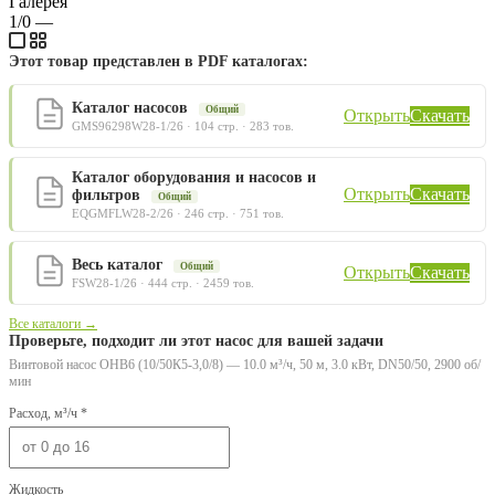
Галерея
1/0
—
Этот товар представлен в PDF каталогах:
Каталог насосов
Общий
Открыть
Скачать
GMS96298W28-1/26 · 104 стр. · 283 тов.
Каталог оборудования и насосов и
Открыть
Скачать
фильтров
Общий
EQGMFLW28-2/26 · 246 стр. · 751 тов.
Весь каталог
Общий
Открыть
Скачать
FSW28-1/26 · 444 стр. · 2459 тов.
Все каталоги →
Проверьте, подходит ли этот насос для вашей задачи
Винтовой насос ОНВ6 (10/50К5-3,0/8) — 10.0 м³/ч, 50 м, 3.0 кВт, DN50/50, 2900 об/
мин
Расход, м³/ч *
Жидкость