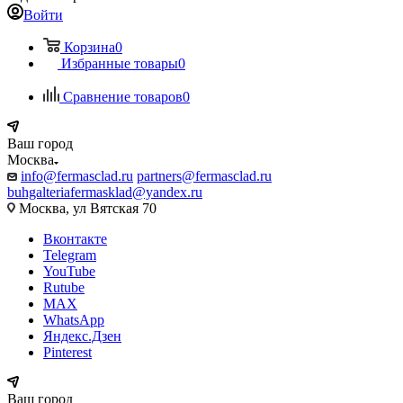
Войти
Корзина
0
Избранные товары
0
Сравнение товаров
0
Ваш город
Москва
info@fermasclad.ru
partners@fermasclad.ru
buhgalteriafermasklad@yandex.ru
Москва, ул Вятская 70
Вконтакте
Telegram
YouTube
Rutube
MAX
WhatsApp
Яндекс.Дзен
Pinterest
Ваш город