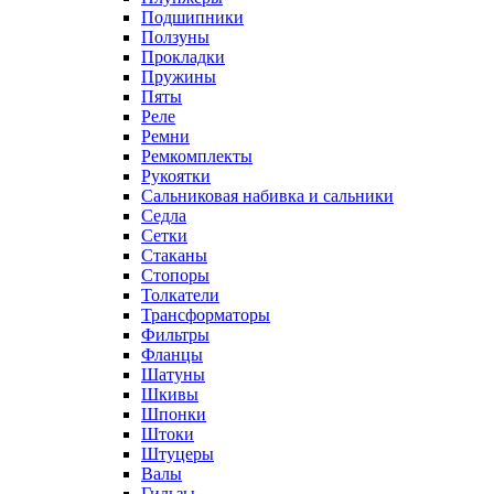
Подшипники
Ползуны
Прокладки
Пружины
Пяты
Реле
Ремни
Ремкомплекты
Рукоятки
Сальниковая набивка и сальники
Седла
Сетки
Стаканы
Стопоры
Толкатели
Трансформаторы
Фильтры
Фланцы
Шатуны
Шкивы
Шпонки
Штоки
Штуцеры
Валы
Гильзы