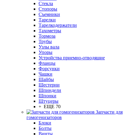
Стекла
Стопоры
Съемники
Тарелки
Тарелкодержатели
Тахометры
Тормоза
Трубы
Узлы вала
Упоры
Устройства приемно-отводящие
Фланцы
Форсунки
Чашки
Шайбы
Шестерни
Шпиндели
Шпонки
Штуцеры
+ ЕЩЕ 70
Запчасти для
гомогенизаторов
Блоки
Болты
Винты