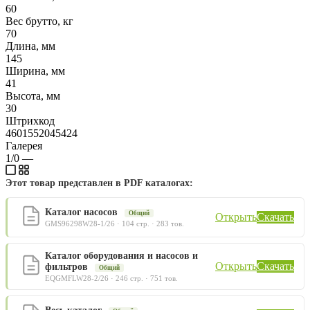
60
Вес брутто, кг
70
Длина, мм
145
Ширина, мм
41
Высота, мм
30
Штрихкод
4601552045424
Галерея
1/0
—
Этот товар представлен в PDF каталогах:
Каталог насосов
Общий
Открыть
Скачать
GMS96298W28-1/26 · 104 стр. · 283 тов.
Каталог оборудования и насосов и
Открыть
Скачать
фильтров
Общий
EQGMFLW28-2/26 · 246 стр. · 751 тов.