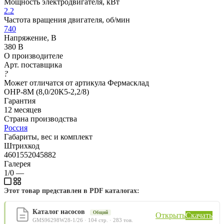
Мощность электродвигателя, кВт
2.2
Частота вращения двигателя, об/мин
740
Напряжение, В
380 В
О производителе
Арт. поставщика
?
Может отличатся от артикула Фермасклад
ОНР-8М (8,0/20К5-2,2/8)
Гарантия
12 месяцев
Страна производства
Россия
Габариты, вес и комплект
Штрихкод
4601552045882
Галерея
1/0
—
Этот товар представлен в PDF каталогах:
Каталог насосов
Общий
Открыть
Скачать
GMS96298W28-1/26 · 104 стр. · 283 тов.