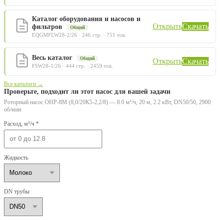
Каталог оборудования и насосов и
Открыть
Скачать
фильтров
Общий
EQGMFLW28-2/26 · 246 стр. · 751 тов.
Весь каталог
Общий
Открыть
Скачать
FSW28-1/26 · 444 стр. · 2459 тов.
Все каталоги →
Проверьте, подходит ли этот насос для вашей задачи
Роторный насос ОНР-8М (8,0/20К5-2,2/8) — 8.0 м³/ч, 20 м, 2.2 кВт, DN50/50, 2900
об/мин
Расход, м³/ч *
Жидкость
DN трубы