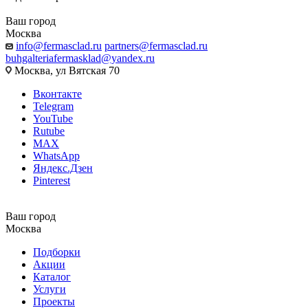
Ваш город
Москва
info@fermasclad.ru
partners@fermasclad.ru
buhgalteriafermasklad@yandex.ru
Москва, ул Вятская 70
Вконтакте
Telegram
YouTube
Rutube
MAX
WhatsApp
Яндекс.Дзен
Pinterest
Ваш город
Москва
Подборки
Акции
Каталог
Услуги
Проекты