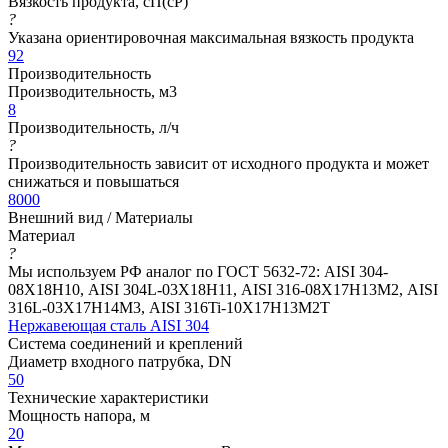
Вязкость продукта, сП(cP)
?
Указана ориентировочная максимальная вязкость продукта
92
Производительность
Производительность, м3
8
Производительность, л/ч
?
Производительность зависит от исходного продукта и может
снижаться и повышаться
8000
Внешний вид / Материалы
Материал
?
Мы используем РФ аналог по ГОСТ 5632-72: AISI 304-
08Х18Н10, AISI 304L-03Х18Н11, AISI 316-08Х17Н13М2, AISI
316L-03Х17Н14М3, AISI 316Ti-10Х17Н13М2Т
Нержавеющая сталь AISI 304
Система соединений и креплений
Диаметр входного патрубка, DN
50
Технические характеристики
Мощность напора, м
20