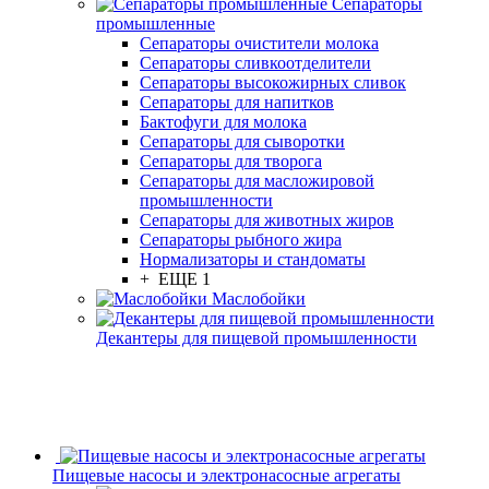
Сепараторы
промышленные
Сепараторы очистители молока
Сепараторы сливкоотделители
Сепараторы высокожирных сливок
Сепараторы для напитков
Бактофуги для молока
Сепараторы для сыворотки
Сепараторы для творога
Сепараторы для масложировой
промышленности
Сепараторы для животных жиров
Сепараторы рыбного жира
Нормализаторы и стандоматы
+ ЕЩЕ 1
Маслобойки
Декантеры для пищевой промышленности
Пищевые насосы и электронасосные агрегаты