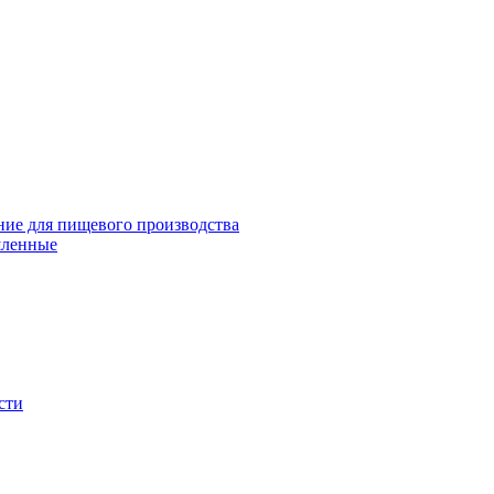
ие для пищевого производства
шленные
сти