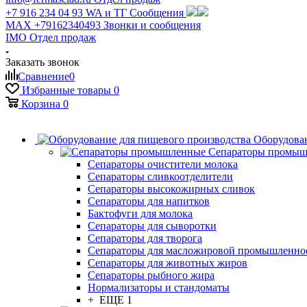
+7 916 234 04 93
WA и ТГ Сообщения
MAX +79162340493
Звонки и сообщения
IMO
Отдел продаж
Заказать звонок
Сравнение
0
Избранные товары
0
Корзина
0
Оборудован
Сепараторы промы
Сепараторы очистители молока
Сепараторы сливкоотделители
Сепараторы высокожирных сливок
Сепараторы для напитков
Бактофуги для молока
Сепараторы для сыворотки
Сепараторы для творога
Сепараторы для масложировой промышленно
Сепараторы для животных жиров
Сепараторы рыбного жира
Нормализаторы и стандоматы
+ ЕЩЕ 1