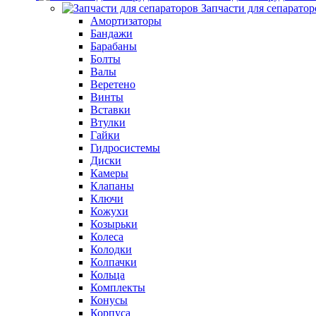
Запчасти для сепаратор
Амортизаторы
Бандажи
Барабаны
Болты
Валы
Веретено
Винты
Вставки
Втулки
Гайки
Гидросистемы
Диски
Камеры
Клапаны
Ключи
Кожухи
Козырьки
Колеса
Колодки
Колпачки
Кольца
Комплекты
Конусы
Корпуса