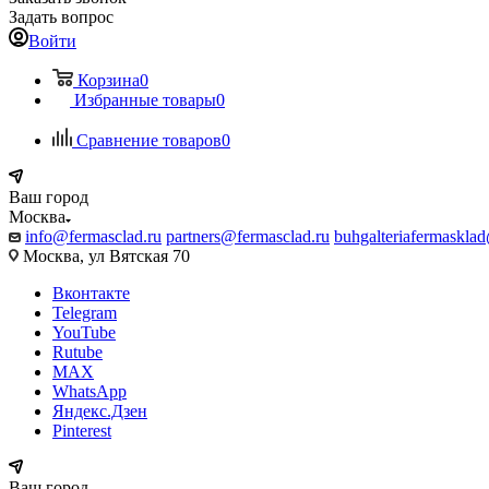
Задать вопрос
Войти
Корзина
0
Избранные товары
0
Сравнение товаров
0
Ваш город
Москва
info@fermasclad.ru
partners@fermasclad.ru
buhgalteriafermaskla
Москва, ул Вятская 70
Вконтакте
Telegram
YouTube
Rutube
MAX
WhatsApp
Яндекс.Дзен
Pinterest
Ваш город