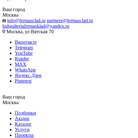
Ваш город
Москва
info@fermasclad.ru
partners@fermasclad.ru
buhgalteriafermasklad@yandex.ru
Москва, ул Вятская 70
Вконтакте
Telegram
YouTube
Rutube
MAX
WhatsApp
Яндекс.Дзен
Pinterest
Ваш город
Москва
Подборки
Акции
Каталог
Услуги
Проекты