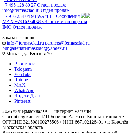
+7 495 128 80 27
Отдел продаж
info@fermasclad.ru
Отдел продаж
+7 916 234 04 93
WA и ТГ Сообщения
MAX +79162340493
Звонки и сообщения
IMO
Отдел продаж
Заказать звонок
info@fermasclad.ru
partners@fermasclad.ru
buhgalteriafermasklad@yandex.ru
Москва, ул Вятская 70
Вконтакте
Telegram
YouTube
Rutube
MAX
WhatsApp
Яндекс.Дзен
Pinterest
2026 © Фермасклад™ — интернет-магазин
Сайт обслуживает: ИП Борисов Алексей Константинович •
ОГРНИП 321508100275506 • ИНН 667102126401 • г. Королёв,
Московская область
Все сведения о товарах и ценах носят информационный