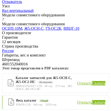
Отражатель
Узел
Вал вертикальный
Модели совместимого оборудования
?
Модели совместимого оборудования
ОСЦП-10М
,
Ж5-ОСН-С
,
Г9-ОС2К
,
ВВЦГ-10
О производителе
Гарантия
12 месяцев
Страна производства
Россия
Габариты, вес и комплект
Штрихкод
4601552040016
Этот товар представлен в PDF каталогах:
Каталог запчастей для Ж5-ОСН-С,
Ж5-ОС2-НС
По моделям
Открыть
Скачать
SPM1053X2W27-1/26 · 48 стр. · 273 тов. · Ж5-
ОСН-С, Ж5-ОС2-НС
Весь каталог
Общий
Открыть
Скачать
FSW28-1/26 · 444 стр. · 2459 тов.