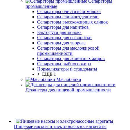
Сепараторы
промышленные
Сепараторы очистители молока
Сепараторы сливкоотделители
Сепараторы высокожирных сливок
Сепараторы для напитков
Бактофуги для молока
Сепараторы для сыворотки
Сепараторы для творога
Сепараторы для масложировой
промышленности
Сепараторы для животных жиров
Сепараторы рыбного жира
Нормализаторы и стандоматы
+ ЕЩЕ 1
Маслобойки
Декантеры для пищевой промышленности
Пищевые насосы и электронасосные агрегаты