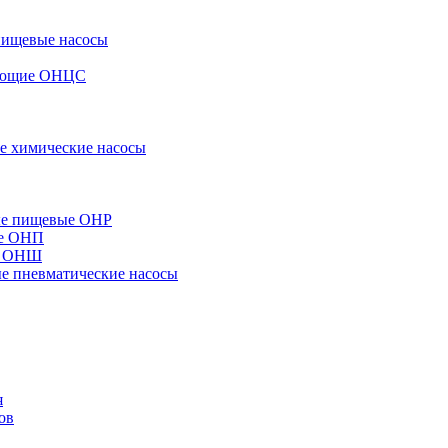
пищевые насосы
вающие ОНЦС
е химические насосы
ые пищевые ОНР
ые ОНП
е ОНШ
 пневматические насосы
я
ов