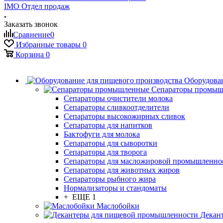
IMO
Отдел продаж
Заказать звонок
Сравнение
0
Избранные товары
0
Корзина
0
Оборудован
Сепараторы промы
Сепараторы очистители молока
Сепараторы сливкоотделители
Сепараторы высокожирных сливок
Сепараторы для напитков
Бактофуги для молока
Сепараторы для сыворотки
Сепараторы для творога
Сепараторы для масложировой промышленно
Сепараторы для животных жиров
Сепараторы рыбного жира
Нормализаторы и стандоматы
+ ЕЩЕ 1
Маслобойки
Декан