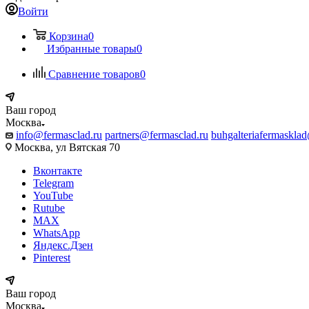
Войти
Корзина
0
Избранные товары
0
Сравнение товаров
0
Ваш город
Москва
info@fermasclad.ru
partners@fermasclad.ru
buhgalteriafermaskla
Москва, ул Вятская 70
Вконтакте
Telegram
YouTube
Rutube
MAX
WhatsApp
Яндекс.Дзен
Pinterest
Ваш город
Москва