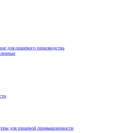
ие для пищевого производства
шленные
сти
теры для пищевой промышленности