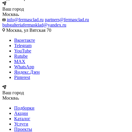
Ваш город
Москва
info@fermasclad.ru
partners@fermasclad.ru
buhgalteriafermasklad@yandex.ru
Москва, ул Вятская 70
Вконтакте
Telegram
YouTube
Rutube
MAX
WhatsApp
Яндекс.Дзен
Pinterest
Ваш город
Москва
Подборки
Акции
Каталог
Услуги
Проекты