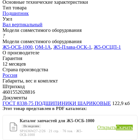
Основные технические характеристики
Тип товара
Подшипник
Узел
Вал вертикальный
Модели совместимого оборудования
?
Модели совместимого оборудования
Ж5-ОСБ-1000
,
ОМ-1А
,
Ж5-Плава-ОСК-1
,
Ж5-ОСЦП-1
О производителе
Гарантия
12 месяцев
Страна производства
Россия
Габариты, вес и комплект
Штрихкод
4601552028816
Документы
ГОСТ 8338-75 ПОДШИПИНИКИ ШАРИКОВЫЕ
122,9 кб
Этот товар представлен в PDF каталогах:
Каталог запчастей для Ж5-ОСБ-1000
По моделям
Открыть
Скачать
SP1636W27-2/26 · 21 стр. · 76 тов. · Ж5-
ОСБ-1000