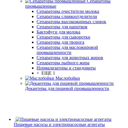
Сепараторы
промышленные
Сепараторы очистители молока
Сепараторы сливкоотделители
Сепараторы высокожирных сливок
Сепараторы для напитков
Бактофуги для молока
Сепараторы для сыворотки
Сепараторы для творога
Сепараторы для масложировой
промышленности
Сепараторы для животных жиров
Сепараторы рыбного жира
Нормализаторы и стандоматы
+ ЕЩЕ 1
Маслобойки
Декантеры для пищевой промышленности
Пищевые насосы и электронасосные агрегаты