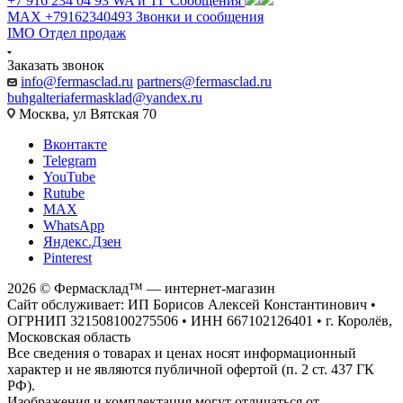
+7 916 234 04 93
WA и ТГ Сообщения
MAX +79162340493
Звонки и сообщения
IMO
Отдел продаж
Заказать звонок
info@fermasclad.ru
partners@fermasclad.ru
buhgalteriafermasklad@yandex.ru
Москва, ул Вятская 70
Вконтакте
Telegram
YouTube
Rutube
MAX
WhatsApp
Яндекс.Дзен
Pinterest
2026 © Фермасклад™ — интернет-магазин
Сайт обслуживает: ИП Борисов Алексей Константинович •
ОГРНИП 321508100275506 • ИНН 667102126401 • г. Королёв,
Московская область
Все сведения о товарах и ценах носят информационный
характер и не являются публичной офертой (п. 2 ст. 437 ГК
РФ).
Изображения и комплектация могут отличаться от