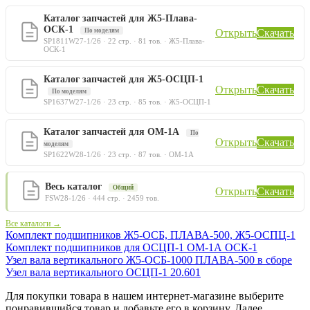
Каталог запчастей для Ж5-Плава-
ОСК-1
По моделям
Открыть
Скачать
SP1811W27-1/26 · 22 стр. · 81 тов. · Ж5-Плава-
ОСК-1
Каталог запчастей для Ж5-ОСЦП-1
Открыть
Скачать
По моделям
SP1637W27-1/26 · 23 стр. · 85 тов. · Ж5-ОСЦП-1
Каталог запчастей для ОМ-1А
По
Открыть
Скачать
моделям
SP1622W28-1/26 · 23 стр. · 87 тов. · ОМ-1А
Весь каталог
Общий
Открыть
Скачать
FSW28-1/26 · 444 стр. · 2459 тов.
Все каталоги →
Комплект подшипников Ж5-ОСБ, ПЛАВА-500, Ж5-ОСПЦ-1
Комплект подшипников для ОСЦП-1 ОМ-1А ОСК-1
Узел вала вертикального Ж5-ОСБ-1000 ПЛАВА-500 в сборе
Узел вала вертикального ОСЦП-1 20.601
Для покупки товара в нашем интернет-магазине выберите
понравившийся товар и добавьте его в корзину. Далее