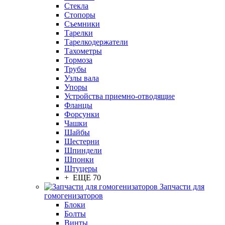
Стекла
Стопоры
Съемники
Тарелки
Тарелкодержатели
Тахометры
Тормоза
Трубы
Узлы вала
Упоры
Устройства приемно-отводящие
Фланцы
Форсунки
Чашки
Шайбы
Шестерни
Шпиндели
Шпонки
Штуцеры
+ ЕЩЕ 70
Запчасти для
гомогенизаторов
Блоки
Болты
Винты