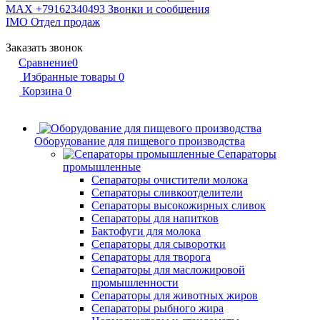
MAX +79162340493
Звонки и сообщения
IMO
Отдел продаж
Заказать звонок
Сравнение
0
Избранные товары
0
Корзина
0
Оборудование для пищевого производства
Сепараторы
промышленные
Сепараторы очистители молока
Сепараторы сливкоотделители
Сепараторы высокожирных сливок
Сепараторы для напитков
Бактофуги для молока
Сепараторы для сыворотки
Сепараторы для творога
Сепараторы для масложировой
промышленности
Сепараторы для животных жиров
Сепараторы рыбного жира