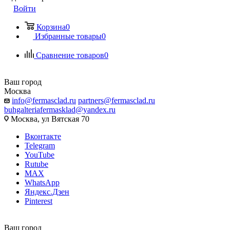
Войти
Корзина
0
Избранные товары
0
Сравнение товаров
0
Ваш город
Москва
info@fermasclad.ru
partners@fermasclad.ru
buhgalteriafermasklad@yandex.ru
Москва, ул Вятская 70
Вконтакте
Telegram
YouTube
Rutube
MAX
WhatsApp
Яндекс.Дзен
Pinterest
Ваш город