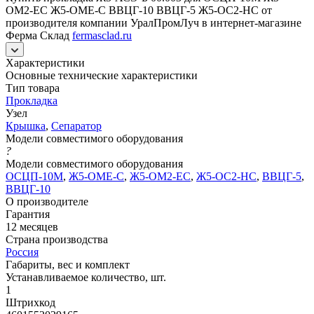
ОМ2-ЕС Ж5-ОМЕ-С ВВЦГ-10 ВВЦГ-5 Ж5-ОС2-НС от
производителя компании УралПромЛуч в интернет-магазине
Ферма Склад
fermasclad.ru
Характеристики
Основные технические характеристики
Тип товара
Прокладка
Узел
Крышка
,
Сепаратор
Модели совместимого оборудования
?
Модели совместимого оборудования
ОСЦП-10М
,
Ж5-ОМЕ-С
,
Ж5-ОМ2-ЕС
,
Ж5-ОС2-НС
,
ВВЦГ-5
,
ВВЦГ-10
О производителе
Гарантия
12 месяцев
Страна производства
Россия
Габариты, вес и комплект
Устанавливаемое количество, шт.
1
Штрихкод