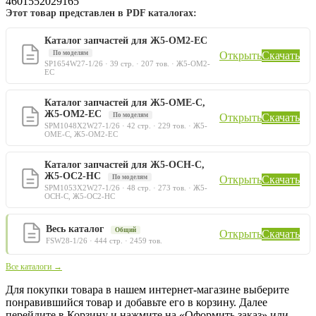
4601552029165
Этот товар представлен в PDF каталогах:
Каталог запчастей для Ж5-ОМ2-ЕС
По моделям
Открыть
Скачать
SP1654W27-1/26 · 39 стр. · 207 тов. · Ж5-ОМ2-
ЕС
Каталог запчастей для Ж5-ОМЕ-С,
Ж5-ОМ2-ЕС
По моделям
Открыть
Скачать
SPM1048X2W27-1/26 · 42 стр. · 229 тов. · Ж5-
ОМЕ-С, Ж5-ОМ2-ЕС
Каталог запчастей для Ж5-ОСН-С,
Ж5-ОС2-НС
По моделям
Открыть
Скачать
SPM1053X2W27-1/26 · 48 стр. · 273 тов. · Ж5-
ОСН-С, Ж5-ОС2-НС
Весь каталог
Общий
Открыть
Скачать
FSW28-1/26 · 444 стр. · 2459 тов.
Все каталоги →
Для покупки товара в нашем интернет-магазине выберите
понравившийся товар и добавьте его в корзину. Далее
перейдите в Корзину и нажмите на «Оформить заказ» или