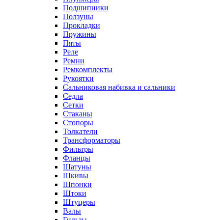
Подшипники
Ползуны
Прокладки
Пружины
Пяты
Реле
Ремни
Ремкомплекты
Рукоятки
Сальниковая набивка и сальники
Седла
Сетки
Стаканы
Стопоры
Толкатели
Трансформаторы
Фильтры
Фланцы
Шатуны
Шкивы
Шпонки
Штоки
Штуцеры
Валы
Гильзы