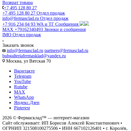
Возврат товара
+7 495 128 80 27
+7 495 128 80 27
Отдел продаж
info@fermasclad.ru
Отдел продаж
+7 916 234 04 93
WA и ТГ Сообщения
MAX +79162340493
Звонки и сообщения
IMO
Отдел продаж
Заказать звонок
info@fermasclad.ru
partners@fermasclad.ru
buhgalteriafermasklad@yandex.ru
Москва, ул Вятская 70
Вконтакте
Telegram
YouTube
Rutube
MAX
WhatsApp
Яндекс.Дзен
Pinterest
2026 © Фермасклад™ — интернет-магазин
Сайт обслуживает: ИП Борисов Алексей Константинович •
ОГРНИП 321508100275506 • ИНН 667102126401 • г. Королёв,