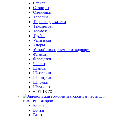
Стекла
Стопоры
Съемники
Тарелки
Тарелкодержатели
Тахометры
Тормоза
Трубы
Узлы вала
Упоры
Устройства приемно-отводящие
Фланцы
Форсунки
Чашки
Шайбы
Шестерни
Шпиндели
Шпонки
Штуцеры
+ ЕЩЕ 70
Запчасти для
гомогенизаторов
Блоки
Болты
Винты