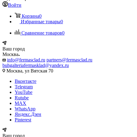
Войти
Корзина
0
Избранные товары
0
Сравнение товаров
0
Ваш город
Москва
info@fermasclad.ru
partners@fermasclad.ru
buhgalteriafermasklad@yandex.ru
Москва, ул Вятская 70
Вконтакте
Telegram
YouTube
Rutube
MAX
WhatsApp
Яндекс.Дзен
Pinterest
Ваш город