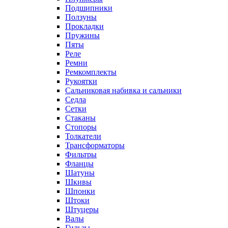
Подшипники
Ползуны
Прокладки
Пружины
Пяты
Реле
Ремни
Ремкомплекты
Рукоятки
Сальниковая набивка и сальники
Седла
Сетки
Стаканы
Стопоры
Толкатели
Трансформаторы
Фильтры
Фланцы
Шатуны
Шкивы
Шпонки
Штоки
Штуцеры
Валы
Гильзы