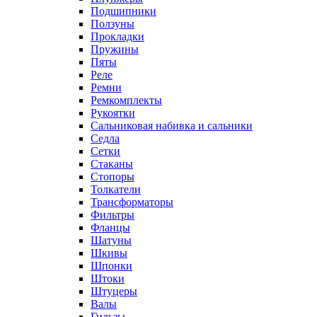
Подшипники
Ползуны
Прокладки
Пружины
Пяты
Реле
Ремни
Ремкомплекты
Рукоятки
Сальниковая набивка и сальники
Седла
Сетки
Стаканы
Стопоры
Толкатели
Трансформаторы
Фильтры
Фланцы
Шатуны
Шкивы
Шпонки
Штоки
Штуцеры
Валы
Гильзы