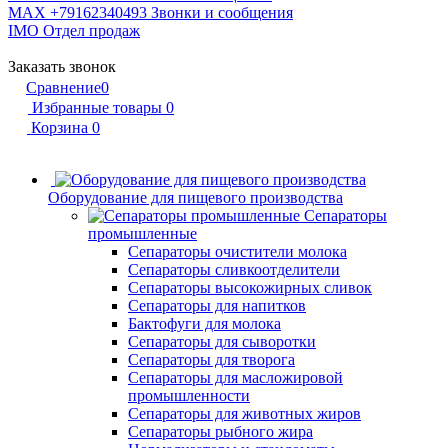
MAX +79162340493
Звонки и сообщения
IMO
Отдел продаж
Заказать звонок
Сравнение
0
Избранные товары
0
Корзина
0
Оборудование для пищевого производства
Сепараторы
промышленные
Сепараторы очистители молока
Сепараторы сливкоотделители
Сепараторы высокожирных сливок
Сепараторы для напитков
Бактофуги для молока
Сепараторы для сыворотки
Сепараторы для творога
Сепараторы для масложировой
промышленности
Сепараторы для животных жиров
Сепараторы рыбного жира