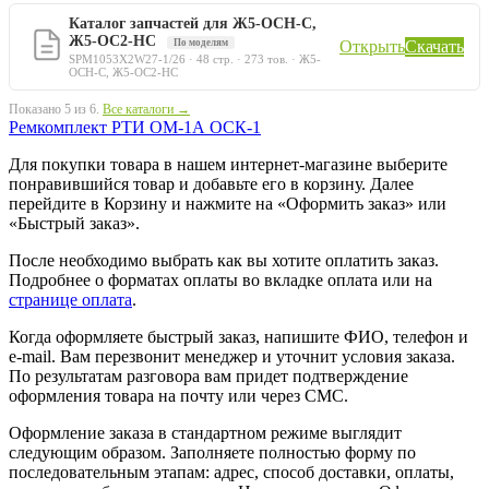
Каталог запчастей для Ж5-ОСН-С,
Ж5-ОС2-НС
По моделям
Открыть
Скачать
SPM1053X2W27-1/26 · 48 стр. · 273 тов. · Ж5-
ОСН-С, Ж5-ОС2-НС
Показано 5 из 6.
Все каталоги →
Ремкомплект РТИ ОМ-1А ОСК-1
Для покупки товара в нашем интернет-магазине выберите
понравившийся товар и добавьте его в корзину. Далее
перейдите в Корзину и нажмите на «Оформить заказ» или
«Быстрый заказ».
После необходимо выбрать как вы хотите оплатить заказ.
Подробнее о форматах оплаты во вкладке оплата или на
странице оплата
.
Когда оформляете быстрый заказ, напишите ФИО, телефон и
e-mail. Вам перезвонит менеджер и уточнит условия заказа.
По результатам разговора вам придет подтверждение
оформления товара на почту или через СМС.
Оформление заказа в стандартном режиме выглядит
следующим образом. Заполняете полностью форму по
последовательным этапам: адрес, способ доставки, оплаты,