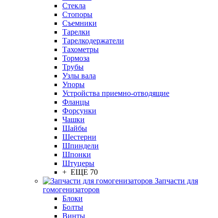
Стекла
Стопоры
Съемники
Тарелки
Тарелкодержатели
Тахометры
Тормоза
Трубы
Узлы вала
Упоры
Устройства приемно-отводящие
Фланцы
Форсунки
Чашки
Шайбы
Шестерни
Шпиндели
Шпонки
Штуцеры
+ ЕЩЕ 70
Запчасти для
гомогенизаторов
Блоки
Болты
Винты