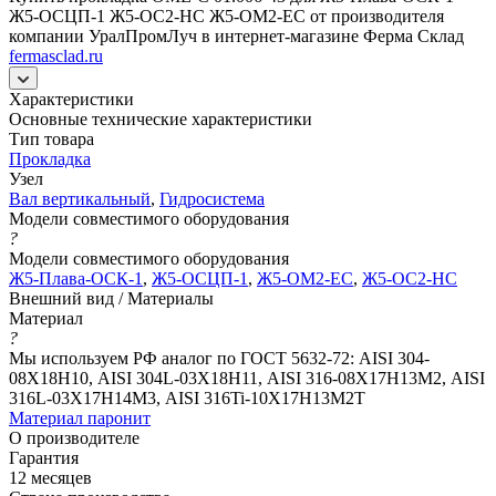
Ж5-ОСЦП-1 Ж5-ОС2-НС Ж5-ОМ2-ЕС от производителя
компании УралПромЛуч в интернет-магазине Ферма Склад
fermasclad.ru
Характеристики
Основные технические характеристики
Тип товара
Прокладка
Узел
Вал вертикальный
,
Гидросистема
Модели совместимого оборудования
?
Модели совместимого оборудования
Ж5-Плава-ОСК-1
,
Ж5-ОСЦП-1
,
Ж5-ОМ2-ЕС
,
Ж5-ОС2-НС
Внешний вид / Материалы
Материал
?
Мы используем РФ аналог по ГОСТ 5632-72: AISI 304-
08Х18Н10, AISI 304L-03Х18Н11, AISI 316-08Х17Н13М2, AISI
316L-03Х17Н14М3, AISI 316Ti-10Х17Н13М2Т
Материал паронит
О производителе
Гарантия
12 месяцев