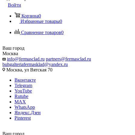
Войти
Корзина
0
Избранные товары
0
Сравнение товаров
0
Ваш город
Москва
info@fermasclad.ru
partners@fermasclad.ru
buhgalteriafermasklad@yandex.ru
Москва, ул Вятская 70
Вконтакте
Telegram
YouTube
Rutube
MAX
WhatsApp
Яндекс.Дзен
Pinterest
Ваш город