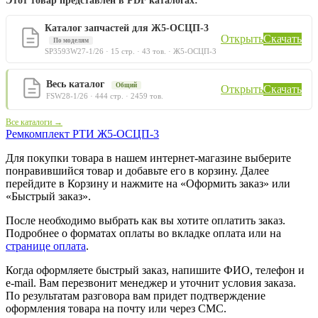
Этот товар представлен в PDF каталогах:
Каталог запчастей для Ж5-ОСЦП-3
Открыть
Скачать
По моделям
SP3593W27-1/26 · 15 стр. · 43 тов. · Ж5-ОСЦП-3
Весь каталог
Общий
Открыть
Скачать
FSW28-1/26 · 444 стр. · 2459 тов.
Все каталоги →
Ремкомплект РТИ Ж5-ОСЦП-3
Для покупки товара в нашем интернет-магазине выберите
понравившийся товар и добавьте его в корзину. Далее
перейдите в Корзину и нажмите на «Оформить заказ» или
«Быстрый заказ».
После необходимо выбрать как вы хотите оплатить заказ.
Подробнее о форматах оплаты во вкладке оплата или на
странице оплата
.
Когда оформляете быстрый заказ, напишите ФИО, телефон и
e-mail. Вам перезвонит менеджер и уточнит условия заказа.
По результатам разговора вам придет подтверждение
оформления товара на почту или через СМС.