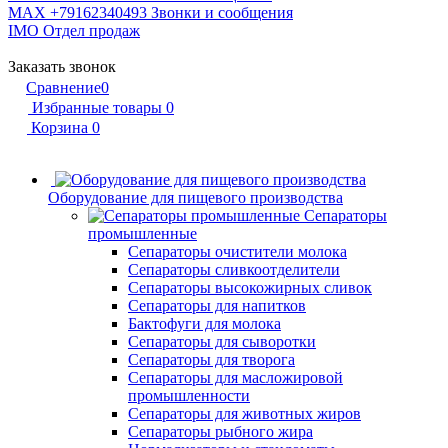
MAX +79162340493
Звонки и сообщения
IMO
Отдел продаж
Заказать звонок
Сравнение
0
Избранные товары
0
Корзина
0
Оборудование для пищевого производства
Сепараторы
промышленные
Сепараторы очистители молока
Сепараторы сливкоотделители
Сепараторы высокожирных сливок
Сепараторы для напитков
Бактофуги для молока
Сепараторы для сыворотки
Сепараторы для творога
Сепараторы для масложировой
промышленности
Сепараторы для животных жиров
Сепараторы рыбного жира