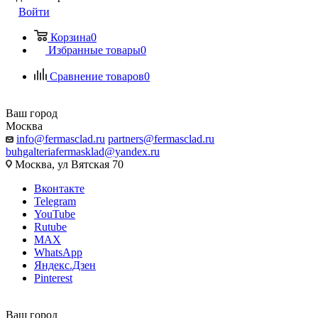
Войти
Корзина
0
Избранные товары
0
Сравнение товаров
0
Ваш город
Москва
info@fermasclad.ru
partners@fermasclad.ru
buhgalteriafermasklad@yandex.ru
Москва, ул Вятская 70
Вконтакте
Telegram
YouTube
Rutube
MAX
WhatsApp
Яндекс.Дзен
Pinterest
Ваш город