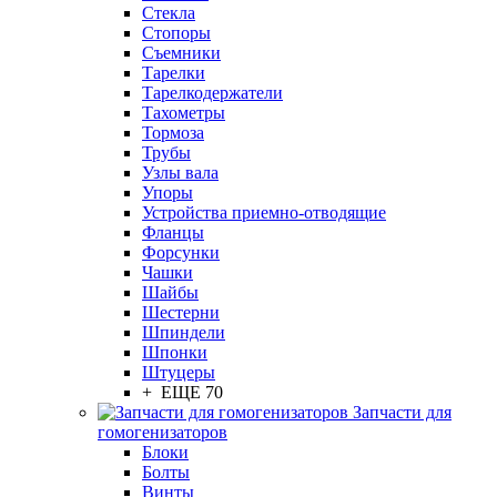
Стекла
Стопоры
Съемники
Тарелки
Тарелкодержатели
Тахометры
Тормоза
Трубы
Узлы вала
Упоры
Устройства приемно-отводящие
Фланцы
Форсунки
Чашки
Шайбы
Шестерни
Шпиндели
Шпонки
Штуцеры
+ ЕЩЕ 70
Запчасти для
гомогенизаторов
Блоки
Болты
Винты