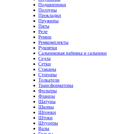
Подшипники
Ползуны
Прокладки
Пружины
Пяты
Реле
Ремни
Ремкомплекты
Рукоятки
Сальниковая набивка и сальники
Седла
Сетки
Стаканы
Стопоры
Толкатели
Трансформаторы
Фильтры
Фланцы
Шатуны
Шкивы
Шпонки
Штоки
Штуцеры
Валы
Гильзы