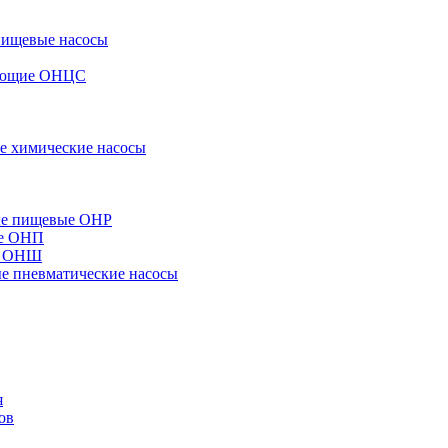
пищевые насосы
вающие ОНЦС
е химические насосы
ые пищевые ОНР
ые ОНП
е ОНШ
 пневматические насосы
я
ов