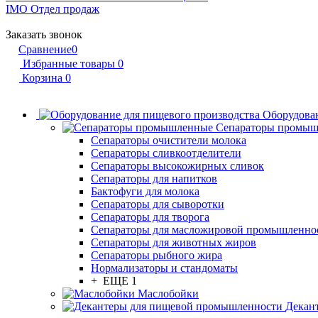
IMO
Отдел продаж
Заказать звонок
Сравнение
0
Избранные товары
0
Корзина
0
Оборудован
Сепараторы промы
Сепараторы очистители молока
Сепараторы сливкоотделители
Сепараторы высокожирных сливок
Сепараторы для напитков
Бактофуги для молока
Сепараторы для сыворотки
Сепараторы для творога
Сепараторы для масложировой промышленно
Сепараторы для животных жиров
Сепараторы рыбного жира
Нормализаторы и стандоматы
+ ЕЩЕ 1
Маслобойки
Декан