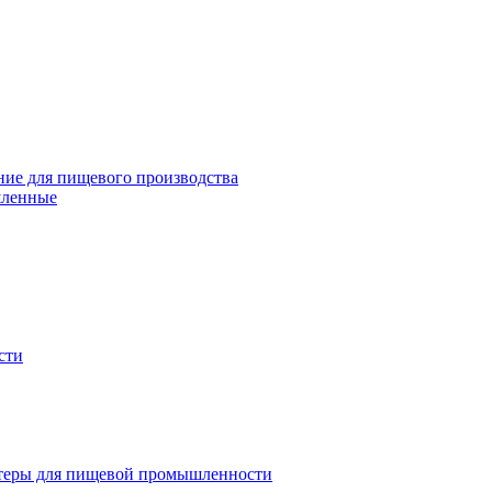
ие для пищевого производства
шленные
сти
теры для пищевой промышленности