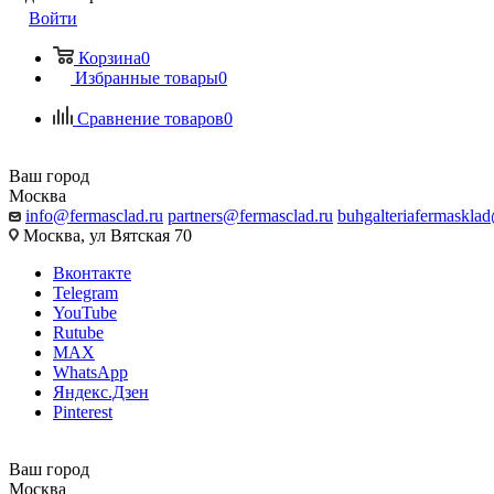
Войти
Корзина
0
Избранные товары
0
Сравнение товаров
0
Ваш город
Москва
info@fermasclad.ru
partners@fermasclad.ru
buhgalteriafermaskla
Москва, ул Вятская 70
Вконтакте
Telegram
YouTube
Rutube
MAX
WhatsApp
Яндекс.Дзен
Pinterest
Ваш город
Москва