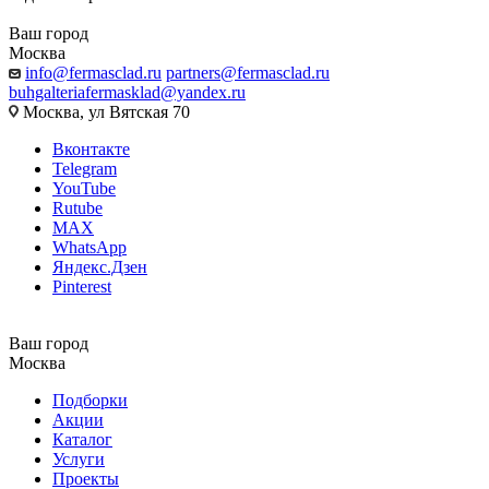
Ваш город
Москва
info@fermasclad.ru
partners@fermasclad.ru
buhgalteriafermasklad@yandex.ru
Москва, ул Вятская 70
Вконтакте
Telegram
YouTube
Rutube
MAX
WhatsApp
Яндекс.Дзен
Pinterest
Ваш город
Москва
Подборки
Акции
Каталог
Услуги
Проекты