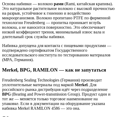
Основа набивки — волокно
рами
(Rami, китайская крапива).
Это натуральное растительное волокно с высокой прочностью
на разрыв, устойчивое к гниению и воздействию
микроорганизмов. Волокно пропитано PTFE по фирменной
технологии Freudenberg — пропитка проникает вглубь
волокна, а не наносится поверхностно. Это обеспечивает
низкий коэффициент трения, минимальный износ вала и
длительный срок службы набивки.
Набивка допущена для контакта с пищевыми продуктами —
подтверждено сертификатом Государственного
исследовательского института по тестированию материалов
(MPA, Германия).
Merkel, BPG, RAMILON — как не запутаться
Freudenberg Sealing Technologies (Германия) производит
уплотнительные материалы под маркой
Merkel
. Для
российского рынка дистрибуция идёт через подразделение
BPG
(Bearing and Power-transmission Group). Продукт один и
тот же — меняется только торговое наименование на
упаковке. Если в документации на оборудование указана
набивка Merkel RAMILON 4586 — это она.