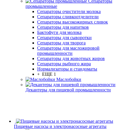
Сепараторы
промышленные
Сепараторы очистители молока
Сепараторы сливкоотделители
Сепараторы высокожирных сливок
Сепараторы для напитков
Бактофуги для молока
Сепараторы для сыворотки
Сепараторы для творога
Сепараторы для масложировой
промышленности
Сепараторы для животных жиров
Сепараторы рыбного жира
Нормализаторы и стандоматы
+ ЕЩЕ 1
Маслобойки
Декантеры для пищевой промышленности
Пищевые насосы и электронасосные агрегаты