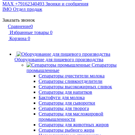
MAX +79162340493
Звонки и сообщения
IMO
Отдел продаж
Заказать звонок
Сравнение
0
Избранные товары
0
Корзина
0
Оборудование для пищевого производства
Сепараторы
промышленные
Сепараторы очистители молока
Сепараторы сливкоотделители
Сепараторы высокожирных сливок
Сепараторы для напитков
Бактофуги для молока
Сепараторы для сыворотки
Сепараторы для творога
Сепараторы для масложировой
промышленности
Сепараторы для животных жиров
Сепараторы рыбного жира