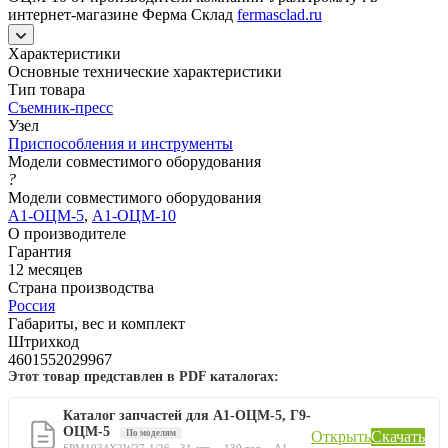
интернет-магазине Ферма Склад
fermasclad.ru
Характеристики
Основные технические характеристики
Тип товара
Съемник-пресс
Узел
Приспособления и инструменты
Модели совместимого оборудования
?
Модели совместимого оборудования
А1-ОЦМ-5
,
А1-ОЦМ-10
О производителе
Гарантия
12 месяцев
Страна производства
Россия
Габариты, вес и комплект
Штрихкод
4601552029967
Этот товар представлен в PDF каталогах:
Каталог запчастей для А1-ОЦМ-5, Г9-
ОЦМ-5
По моделям
Открыть
Скачать
SPM1034X2W27-1/26 · 31 стр. · 130 тов. · А1-