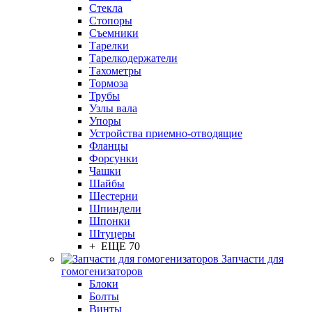
Стекла
Стопоры
Съемники
Тарелки
Тарелкодержатели
Тахометры
Тормоза
Трубы
Узлы вала
Упоры
Устройства приемно-отводящие
Фланцы
Форсунки
Чашки
Шайбы
Шестерни
Шпиндели
Шпонки
Штуцеры
+ ЕЩЕ 70
Запчасти для
гомогенизаторов
Блоки
Болты
Винты