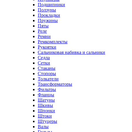
Подшипники
Ползуны
Прокладки
Пружины
Пяты
Реле
Ремни
Ремкомплекты
Рукоятки
Сальниковая набивка и сальники
Седла
Сетки
Стаканы
Стопоры
Толкатели
Трансформаторы
Фильтры
Фланцы
Шатуны
Шкивы
Шпонки
Штоки
Штуцеры
Валы
Гильзы