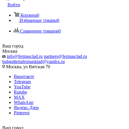
Войти
Корзина
0
Избранные товары
0
Сравнение товаров
0
Ваш город
Москва
info@fermasclad.ru
partners@fermasclad.ru
buhgalteriafermasklad@yandex.ru
Москва, ул Вятская 70
Вконтакте
Telegram
YouTube
Rutube
MAX
WhatsApp
Яндекс.Дзен
Pinterest
Ваш город