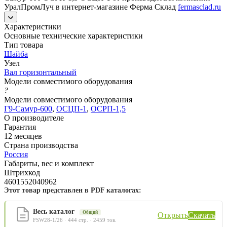
УралПромЛуч в интернет-магазине Ферма Склад
fermasclad.ru
Характеристики
Основные технические характеристики
Тип товара
Шайба
Узел
Вал горизонтальный
Модели совместимого оборудования
?
Модели совместимого оборудования
Г9-Самур-600
,
ОСЦП-1
,
ОСРП-1,5
О производителе
Гарантия
12 месяцев
Страна производства
Россия
Габариты, вес и комплект
Штрихкод
4601552040962
Этот товар представлен в PDF каталогах:
Весь каталог
Общий
Открыть
Скачать
FSW28-1/26 · 444 стр. · 2459 тов.