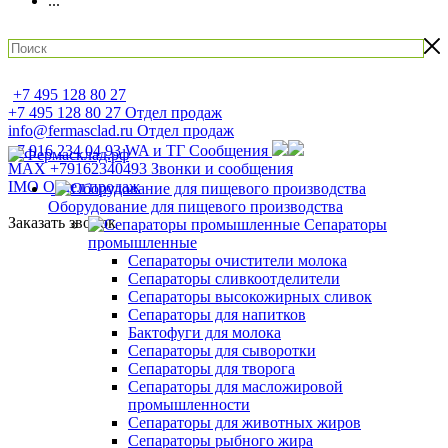
...
+7 495 128 80 27
+7 495 128 80 27
Отдел продаж
info@fermasclad.ru
Отдел продаж
+7 916 234 04 93
WA и ТГ Сообщения
MAX +79162340493
Звонки и сообщения
IMO
Отдел продаж
Оборудование для пищевого производства
Заказать звонок
Сепараторы
промышленные
Сепараторы очистители молока
Сепараторы сливкоотделители
Сепараторы высокожирных сливок
Сепараторы для напитков
Бактофуги для молока
Сепараторы для сыворотки
Сепараторы для творога
Сепараторы для масложировой
промышленности
Сепараторы для животных жиров
Сепараторы рыбного жира