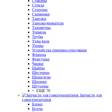
Стаканы
Стекла
Стопоры
Съемники
Тарелки
Тарелкодержатели
Тахометры
Тормоза
Трубы
Узлы вала
Упоры
Устройства приемно-отводящие
Фланцы
Форсунки
Чашки
Шайбы
Шестерни
Шпиндели
Шпонки
Штуцеры
+ ЕЩЕ 70
Запчасти для
гомогенизаторов
Блоки
Болты