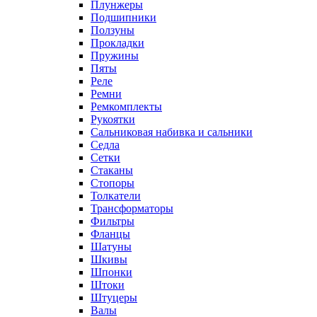
Плунжеры
Подшипники
Ползуны
Прокладки
Пружины
Пяты
Реле
Ремни
Ремкомплекты
Рукоятки
Сальниковая набивка и сальники
Седла
Сетки
Стаканы
Стопоры
Толкатели
Трансформаторы
Фильтры
Фланцы
Шатуны
Шкивы
Шпонки
Штоки
Штуцеры
Валы