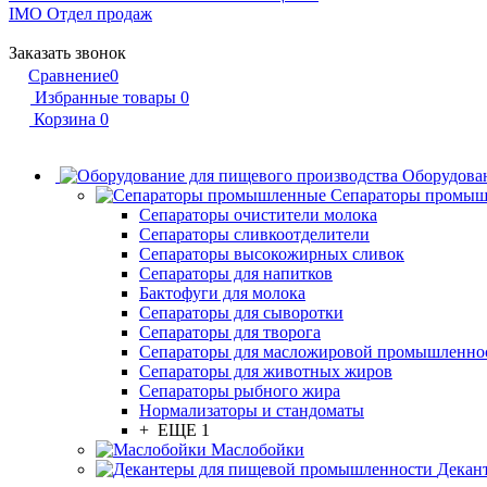
IMO
Отдел продаж
Заказать звонок
Сравнение
0
Избранные товары
0
Корзина
0
Оборудован
Сепараторы промы
Сепараторы очистители молока
Сепараторы сливкоотделители
Сепараторы высокожирных сливок
Сепараторы для напитков
Бактофуги для молока
Сепараторы для сыворотки
Сепараторы для творога
Сепараторы для масложировой промышленно
Сепараторы для животных жиров
Сепараторы рыбного жира
Нормализаторы и стандоматы
+ ЕЩЕ 1
Маслобойки
Декан