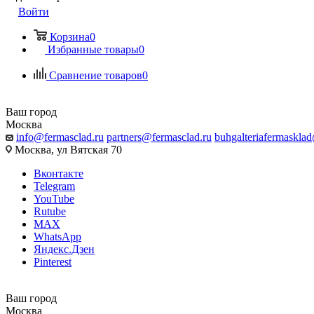
Войти
Корзина
0
Избранные товары
0
Сравнение товаров
0
Ваш город
Москва
info@fermasclad.ru
partners@fermasclad.ru
buhgalteriafermaskla
Москва, ул Вятская 70
Вконтакте
Telegram
YouTube
Rutube
MAX
WhatsApp
Яндекс.Дзен
Pinterest
Ваш город
Москва