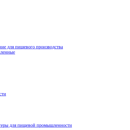
ие для пищевого производства
шленные
сти
теры для пищевой промышленности