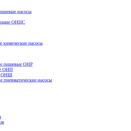
пищевые насосы
вающие ОНЦС
е химические насосы
ые пищевые ОНР
ые ОНП
е ОНШ
 пневматические насосы
я
ов