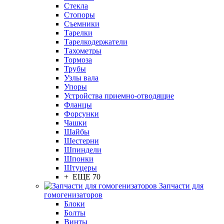
Стекла
Стопоры
Съемники
Тарелки
Тарелкодержатели
Тахометры
Тормоза
Трубы
Узлы вала
Упоры
Устройства приемно-отводящие
Фланцы
Форсунки
Чашки
Шайбы
Шестерни
Шпиндели
Шпонки
Штуцеры
+ ЕЩЕ 70
Запчасти для
гомогенизаторов
Блоки
Болты
Винты