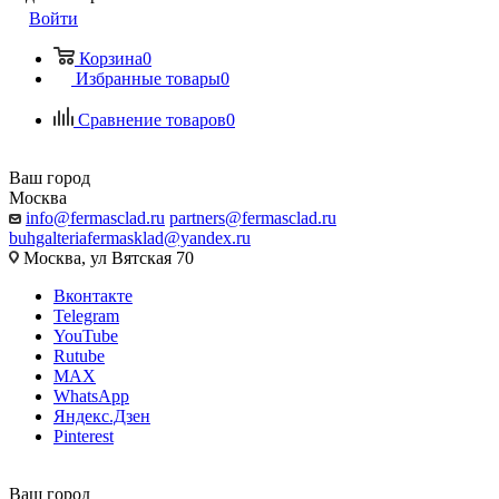
Войти
Корзина
0
Избранные товары
0
Сравнение товаров
0
Ваш город
Москва
info@fermasclad.ru
partners@fermasclad.ru
buhgalteriafermasklad@yandex.ru
Москва, ул Вятская 70
Вконтакте
Telegram
YouTube
Rutube
MAX
WhatsApp
Яндекс.Дзен
Pinterest
Ваш город