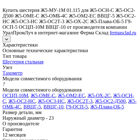
Купить шестерня Ж5-МУ-1М 01.115 для Ж5-ОСН-С Ж5-ОС2-
Д500 Ж5-ОМЕ-С Ж5-ОМБ-4С Ж5-ОМ2-ЕС ВВЦГ-5 Ж5-ОС2-
НС Ж5-ОС3-НС Ж5-ОС2Т-3 Ж5-ОХ-2С Ж5-Плава-ОБ-5 Г9-
ОСП-5 ОСЦП-10М ВВЦГ-10 от производителя компании
УралПромЛуч в интернет-магазине Ферма Склад
fermasclad.ru
Характеристики
Основные технические характеристики
Тип товара
Шестерня стальная
Узел
Тахометр
Модели совместимого оборудования
?
Модели совместимого оборудования
ОСЦП-10М
,
Ж5-ОМЕ-С
,
Ж5-ОМ2-ЕС
,
Ж5-ОХ-2С
,
Ж5-ОСН-
С
,
Ж5-ОС2-НС
,
Ж5-ОС3-НС
,
Ж5-ОС2Т-3
,
Ж5-ОС2-Д500
,
Ж5-
ОМБ-4С
,
ВВЦГ-5
,
ВВЦГ-10
,
Г9-ОСП-5
,
Ж5-Плава-ОБ-5
Размер детали, мм
Наружный диаметр - 23
О производителе
Гарантия
12 месяцев