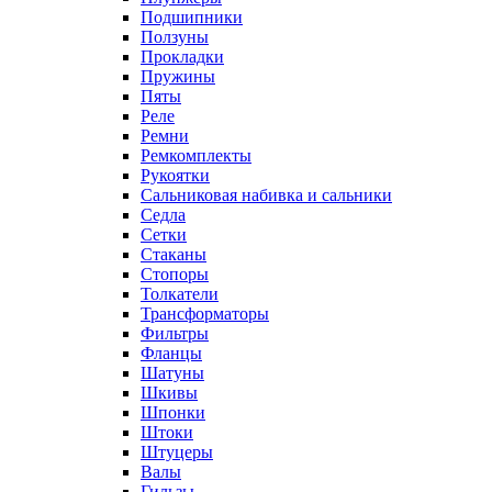
Подшипники
Ползуны
Прокладки
Пружины
Пяты
Реле
Ремни
Ремкомплекты
Рукоятки
Сальниковая набивка и сальники
Седла
Сетки
Стаканы
Стопоры
Толкатели
Трансформаторы
Фильтры
Фланцы
Шатуны
Шкивы
Шпонки
Штоки
Штуцеры
Валы
Гильзы