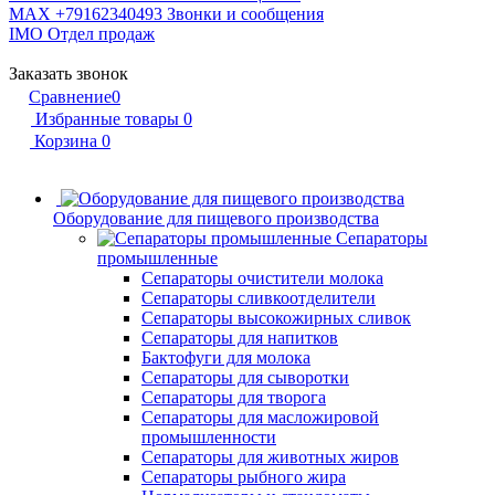
MAX +79162340493
Звонки и сообщения
IMO
Отдел продаж
Заказать звонок
Сравнение
0
Избранные товары
0
Корзина
0
Оборудование для пищевого производства
Сепараторы
промышленные
Сепараторы очистители молока
Сепараторы сливкоотделители
Сепараторы высокожирных сливок
Сепараторы для напитков
Бактофуги для молока
Сепараторы для сыворотки
Сепараторы для творога
Сепараторы для масложировой
промышленности
Сепараторы для животных жиров
Сепараторы рыбного жира