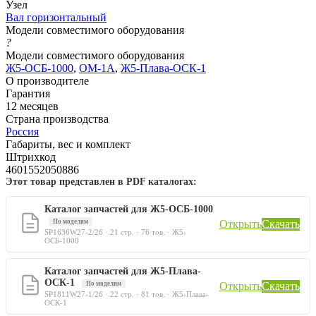
Узел
Вал горизонтальный
Модели совместимого оборудования
?
Модели совместимого оборудования
Ж5-ОСБ-1000
,
ОМ-1А
,
Ж5-Плава-ОСК-1
О производителе
Гарантия
12 месяцев
Страна производства
Россия
Габариты, вес и комплект
Штрихкод
4601552050886
Этот товар представлен в PDF каталогах:
Каталог запчастей для Ж5-ОСБ-1000
По моделям
Открыть
Скачать
SP1636W27-2/26 · 21 стр. · 76 тов. · Ж5-
ОСБ-1000
Каталог запчастей для Ж5-Плава-
ОСК-1
По моделям
Открыть
Скачать
SP1811W27-1/26 · 22 стр. · 81 тов. · Ж5-Плава-
ОСК-1