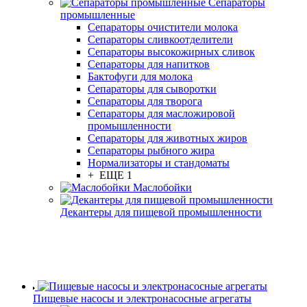
Сепараторы
промышленные
Сепараторы очистители молока
Сепараторы сливкоотделители
Сепараторы высокожирных сливок
Сепараторы для напитков
Бактофуги для молока
Сепараторы для сыворотки
Сепараторы для творога
Сепараторы для масложировой
промышленности
Сепараторы для животных жиров
Сепараторы рыбного жира
Нормализаторы и стандоматы
+ ЕЩЕ 1
Маслобойки
Декантеры для пищевой промышленности
Пищевые насосы и электронасосные агрегаты