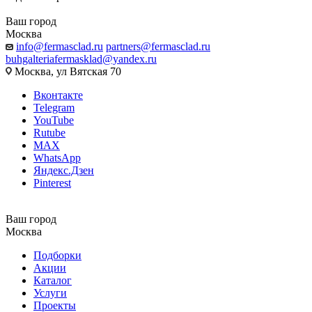
Ваш город
Москва
info@fermasclad.ru
partners@fermasclad.ru
buhgalteriafermasklad@yandex.ru
Москва, ул Вятская 70
Вконтакте
Telegram
YouTube
Rutube
MAX
WhatsApp
Яндекс.Дзен
Pinterest
Ваш город
Москва
Подборки
Акции
Каталог
Услуги
Проекты