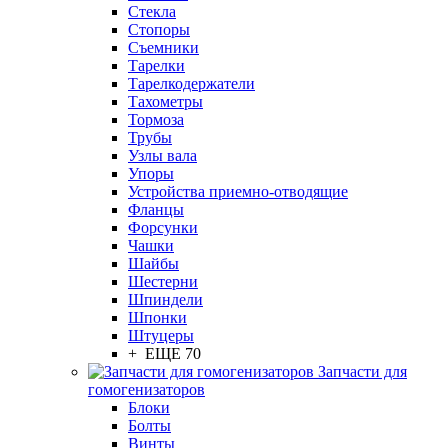
Стекла
Стопоры
Съемники
Тарелки
Тарелкодержатели
Тахометры
Тормоза
Трубы
Узлы вала
Упоры
Устройства приемно-отводящие
Фланцы
Форсунки
Чашки
Шайбы
Шестерни
Шпиндели
Шпонки
Штуцеры
+ ЕЩЕ 70
Запчасти для
гомогенизаторов
Блоки
Болты
Винты