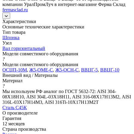
компании УралПромЛуч в интернет-магазине Ферма Склад
fermasclad.ru
Характеристики
Основные технические характеристики
Тип товара
Шпонка
Узел
Вал горизонтальный
Модели совместимого оборудования
?
Модели совместимого оборудования
ОСЦП-10М
,
Ж5-ОМЕ-С
,
Ж5-ОСН-С
,
ВВЦГ-5
,
ВВЦГ-10
Внешний вид / Материалы
Материал
?
Мы используем РФ аналог по ГОСТ 5632-72: AISI 304-
08Х18Н10, AISI 304L-03Х18Н11, AISI 316-08Х17Н13М2, AISI
316L-03Х17Н14М3, AISI 316Ti-10Х17Н13М2Т
Сталь С45К
О производителе
Гарантия
12 месяцев
Страна производства