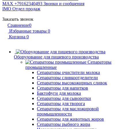
MAX +79162340493
Звонки и сообщения
IMO
Отдел продаж
Заказать звонок
Сравнение
0
Избранные товары
0
Корзина
0
Оборудование для пищевого производства
Сепараторы
промышленные
Сепараторы очистители молока
Сепараторы сливкоотделители
Сепараторы высокожирных сливок
Сепараторы для напитков
Бактофуги для молока
Сепараторы для сыворотки
Сепараторы для творога
Сепараторы для масложировой
промышленности
Сепараторы для животных жиров
Сепараторы рыбного жира