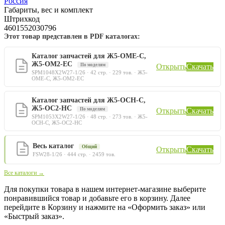
Россия
Габариты, вес и комплект
Штрихкод
4601552030796
Этот товар представлен в PDF каталогах:
Каталог запчастей для Ж5-ОМЕ-С,
Ж5-ОМ2-ЕС
По моделям
Открыть
Скачать
SPM1048X2W27-1/26 · 42 стр. · 229 тов. · Ж5-
ОМЕ-С, Ж5-ОМ2-ЕС
Каталог запчастей для Ж5-ОСН-С,
Ж5-ОС2-НС
По моделям
Открыть
Скачать
SPM1053X2W27-1/26 · 48 стр. · 273 тов. · Ж5-
ОСН-С, Ж5-ОС2-НС
Весь каталог
Общий
Открыть
Скачать
FSW28-1/26 · 444 стр. · 2459 тов.
Все каталоги →
Для покупки товара в нашем интернет-магазине выберите
понравившийся товар и добавьте его в корзину. Далее
перейдите в Корзину и нажмите на «Оформить заказ» или
«Быстрый заказ».