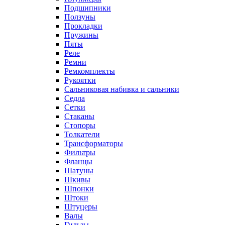
Подшипники
Ползуны
Прокладки
Пружины
Пяты
Реле
Ремни
Ремкомплекты
Рукоятки
Сальниковая набивка и сальники
Седла
Сетки
Стаканы
Стопоры
Толкатели
Трансформаторы
Фильтры
Фланцы
Шатуны
Шкивы
Шпонки
Штоки
Штуцеры
Валы
Гильзы