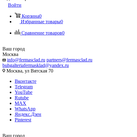
Войти
Корзина
0
Избранные товары
0
Сравнение товаров
0
Ваш город
Москва
info@fermasclad.ru
partners@fermasclad.ru
buhgalteriafermasklad@yandex.ru
Москва, ул Вятская 70
Вконтакте
Telegram
YouTube
Rutube
MAX
WhatsApp
Яндекс.Дзен
Pinterest
Ваш город