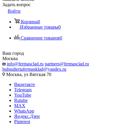
Задать вопрос
Войти
Корзина
0
Избранные товары
0
Сравнение товаров
0
Ваш город
Москва
info@fermasclad.ru
partners@fermasclad.ru
buhgalteriafermasklad@yandex.ru
Москва, ул Вятская 70
Вконтакте
Telegram
YouTube
Rutube
MAX
WhatsApp
Яндекс.Дзен
Pinterest