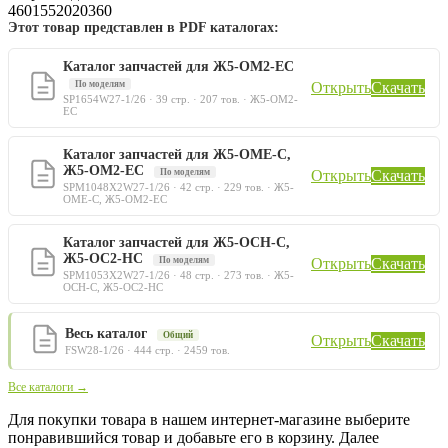
4601552020360
Этот товар представлен в PDF каталогах:
Каталог запчастей для Ж5-ОМ2-ЕС
По моделям
Открыть
Скачать
SP1654W27-1/26 · 39 стр. · 207 тов. · Ж5-ОМ2-
ЕС
Каталог запчастей для Ж5-ОМЕ-С,
Ж5-ОМ2-ЕС
По моделям
Открыть
Скачать
SPM1048X2W27-1/26 · 42 стр. · 229 тов. · Ж5-
ОМЕ-С, Ж5-ОМ2-ЕС
Каталог запчастей для Ж5-ОСН-С,
Ж5-ОС2-НС
По моделям
Открыть
Скачать
SPM1053X2W27-1/26 · 48 стр. · 273 тов. · Ж5-
ОСН-С, Ж5-ОС2-НС
Весь каталог
Общий
Открыть
Скачать
FSW28-1/26 · 444 стр. · 2459 тов.
Все каталоги →
Для покупки товара в нашем интернет-магазине выберите
понравившийся товар и добавьте его в корзину. Далее