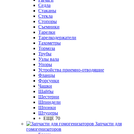
Седла
Стаканы
Стекла
Стопоры
Съемники
Тарелки
Тарелкодержатели
Тахометры
Тормоза
Трубы
Узлы вала
Упоры
Устройства приемно-отводящие
Фланцы
Форсунки
Чашки
Шайбы
Шестерни
Шпиндели
Шпонки
Штуцеры
+ ЕЩЕ 70
Запчасти для
гомогенизаторов