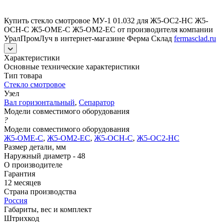
Купить стекло смотровое МУ-1 01.032 для Ж5-ОС2-НС Ж5-
ОСН-С Ж5-ОМЕ-С Ж5-ОМ2-ЕС от производителя компании
УралПромЛуч в интернет-магазине Ферма Склад
fermasclad.ru
Характеристики
Основные технические характеристики
Тип товара
Стекло смотровое
Узел
Вал горизонтальный
,
Сепаратор
Модели совместимого оборудования
?
Модели совместимого оборудования
Ж5-ОМЕ-С
,
Ж5-ОМ2-ЕС
,
Ж5-ОСН-С
,
Ж5-ОС2-НС
Размер детали, мм
Наружный диаметр - 48
О производителе
Гарантия
12 месяцев
Страна производства
Россия
Габариты, вес и комплект
Штрихкод