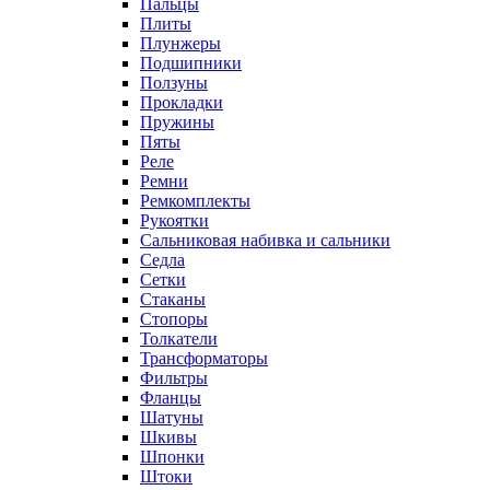
Пальцы
Плиты
Плунжеры
Подшипники
Ползуны
Прокладки
Пружины
Пяты
Реле
Ремни
Ремкомплекты
Рукоятки
Сальниковая набивка и сальники
Седла
Сетки
Стаканы
Стопоры
Толкатели
Трансформаторы
Фильтры
Фланцы
Шатуны
Шкивы
Шпонки
Штоки