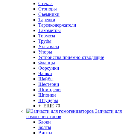
Стекла
Стопоры
Съемники
Тарелки
Тарелкодержатели
Тахометры
Тормоза
Трубы
Узлы вала
Упоры
Устройства приемно-отводящие
Фланцы
Форсунки
Чашки
Шайбы
Шестерни
Шпиндели
Шпонки
Штуцеры
+ ЕЩЕ 70
Запчасти для
гомогенизаторов
Блоки
Болты
Винты