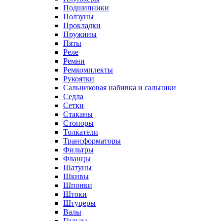
Подшипники
Ползуны
Прокладки
Пружины
Пяты
Реле
Ремни
Ремкомплекты
Рукоятки
Сальниковая набивка и сальники
Седла
Сетки
Стаканы
Стопоры
Толкатели
Трансформаторы
Фильтры
Фланцы
Шатуны
Шкивы
Шпонки
Штоки
Штуцеры
Валы
Гильзы