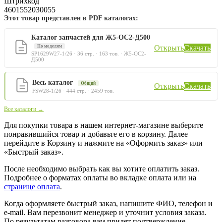
Штрихкод
4601552030055
Этот товар представлен в PDF каталогах:
Каталог запчастей для Ж5-ОС2-Д500
По моделям
Открыть
Скачать
SP1629W27-1/26 · 36 стр. · 163 тов. · Ж5-ОС2-
Д500
Весь каталог
Общий
Открыть
Скачать
FSW28-1/26 · 444 стр. · 2459 тов.
Все каталоги →
Для покупки товара в нашем интернет-магазине выберите
понравившийся товар и добавьте его в корзину. Далее
перейдите в Корзину и нажмите на «Оформить заказ» или
«Быстрый заказ».
После необходимо выбрать как вы хотите оплатить заказ.
Подробнее о форматах оплаты во вкладке оплата или на
странице оплата
.
Когда оформляете быстрый заказ, напишите ФИО, телефон и
e-mail. Вам перезвонит менеджер и уточнит условия заказа.
По результатам разговора вам придет подтверждение