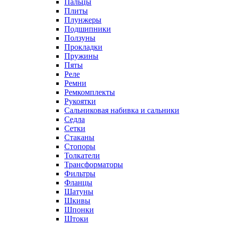
Пальцы
Плиты
Плунжеры
Подшипники
Ползуны
Прокладки
Пружины
Пяты
Реле
Ремни
Ремкомплекты
Рукоятки
Сальниковая набивка и сальники
Седла
Сетки
Стаканы
Стопоры
Толкатели
Трансформаторы
Фильтры
Фланцы
Шатуны
Шкивы
Шпонки
Штоки