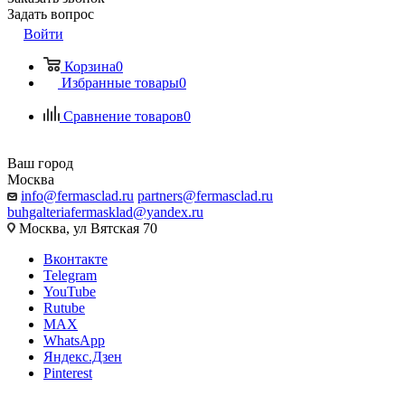
Задать вопрос
Войти
Корзина
0
Избранные товары
0
Сравнение товаров
0
Ваш город
Москва
info@fermasclad.ru
partners@fermasclad.ru
buhgalteriafermasklad@yandex.ru
Москва, ул Вятская 70
Вконтакте
Telegram
YouTube
Rutube
MAX
WhatsApp
Яндекс.Дзен
Pinterest