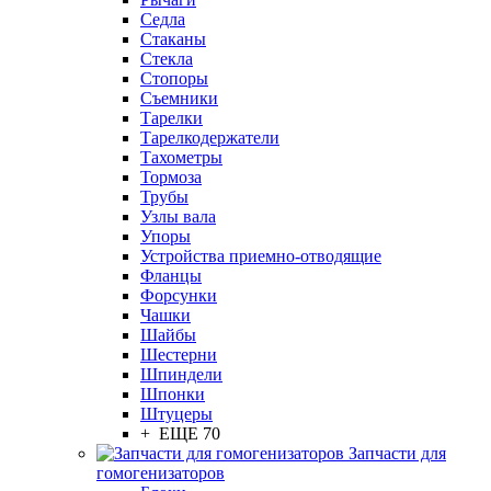
Седла
Стаканы
Стекла
Стопоры
Съемники
Тарелки
Тарелкодержатели
Тахометры
Тормоза
Трубы
Узлы вала
Упоры
Устройства приемно-отводящие
Фланцы
Форсунки
Чашки
Шайбы
Шестерни
Шпиндели
Шпонки
Штуцеры
+ ЕЩЕ 70
Запчасти для
гомогенизаторов