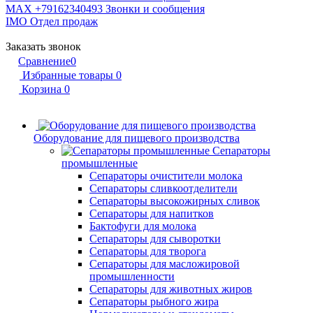
MAX +79162340493
Звонки и сообщения
IMO
Отдел продаж
Заказать звонок
Сравнение
0
Избранные товары
0
Корзина
0
Оборудование для пищевого производства
Сепараторы
промышленные
Сепараторы очистители молока
Сепараторы сливкоотделители
Сепараторы высокожирных сливок
Сепараторы для напитков
Бактофуги для молока
Сепараторы для сыворотки
Сепараторы для творога
Сепараторы для масложировой
промышленности
Сепараторы для животных жиров
Сепараторы рыбного жира