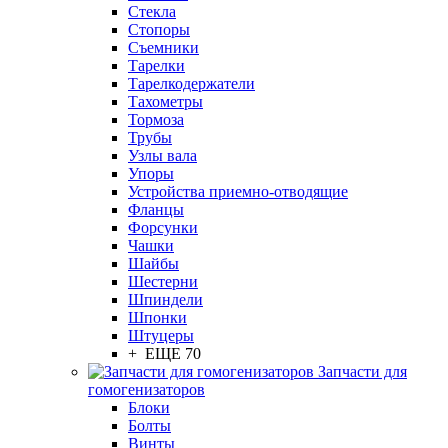
Стекла
Стопоры
Съемники
Тарелки
Тарелкодержатели
Тахометры
Тормоза
Трубы
Узлы вала
Упоры
Устройства приемно-отводящие
Фланцы
Форсунки
Чашки
Шайбы
Шестерни
Шпиндели
Шпонки
Штуцеры
+ ЕЩЕ 70
Запчасти для
гомогенизаторов
Блоки
Болты
Винты