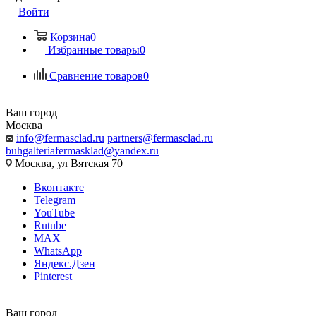
Войти
Корзина
0
Избранные товары
0
Сравнение товаров
0
Ваш город
Москва
info@fermasclad.ru
partners@fermasclad.ru
buhgalteriafermasklad@yandex.ru
Москва, ул Вятская 70
Вконтакте
Telegram
YouTube
Rutube
MAX
WhatsApp
Яндекс.Дзен
Pinterest
Ваш город