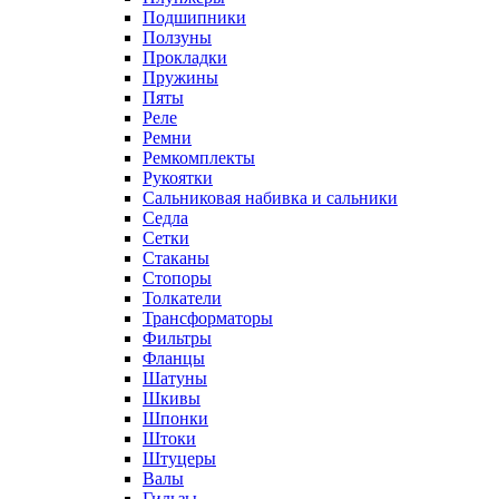
Подшипники
Ползуны
Прокладки
Пружины
Пяты
Реле
Ремни
Ремкомплекты
Рукоятки
Сальниковая набивка и сальники
Седла
Сетки
Стаканы
Стопоры
Толкатели
Трансформаторы
Фильтры
Фланцы
Шатуны
Шкивы
Шпонки
Штоки
Штуцеры
Валы
Гильзы