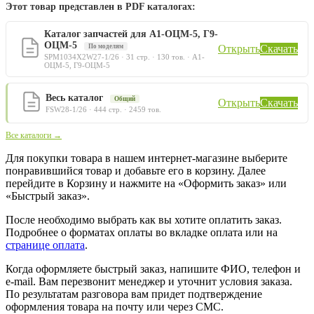
Этот товар представлен в PDF каталогах:
Каталог запчастей для А1-ОЦМ-5, Г9-
ОЦМ-5
По моделям
Открыть
Скачать
SPM1034X2W27-1/26 · 31 стр. · 130 тов. · А1-
ОЦМ-5, Г9-ОЦМ-5
Весь каталог
Общий
Открыть
Скачать
FSW28-1/26 · 444 стр. · 2459 тов.
Все каталоги →
Для покупки товара в нашем интернет-магазине выберите
понравившийся товар и добавьте его в корзину. Далее
перейдите в Корзину и нажмите на «Оформить заказ» или
«Быстрый заказ».
После необходимо выбрать как вы хотите оплатить заказ.
Подробнее о форматах оплаты во вкладке оплата или на
странице оплата
.
Когда оформляете быстрый заказ, напишите ФИО, телефон и
e-mail. Вам перезвонит менеджер и уточнит условия заказа.
По результатам разговора вам придет подтверждение
оформления товара на почту или через СМС.