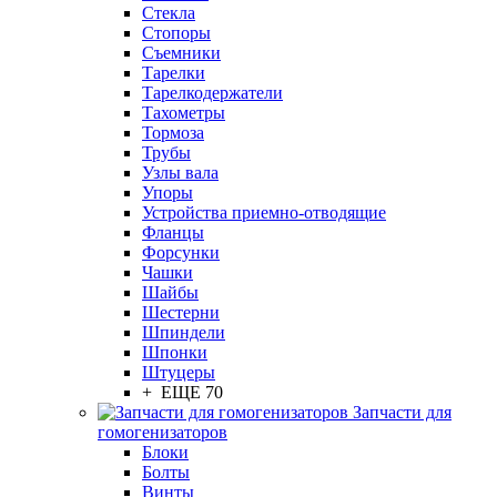
Стекла
Стопоры
Съемники
Тарелки
Тарелкодержатели
Тахометры
Тормоза
Трубы
Узлы вала
Упоры
Устройства приемно-отводящие
Фланцы
Форсунки
Чашки
Шайбы
Шестерни
Шпиндели
Шпонки
Штуцеры
+ ЕЩЕ 70
Запчасти для
гомогенизаторов
Блоки
Болты
Винты