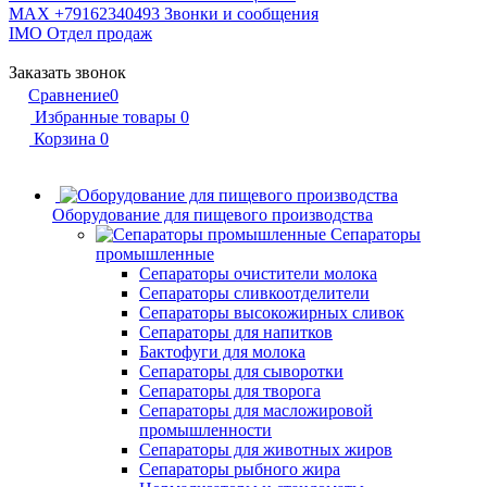
MAX +79162340493
Звонки и сообщения
IMO
Отдел продаж
Заказать звонок
Сравнение
0
Избранные товары
0
Корзина
0
Оборудование для пищевого производства
Сепараторы
промышленные
Сепараторы очистители молока
Сепараторы сливкоотделители
Сепараторы высокожирных сливок
Сепараторы для напитков
Бактофуги для молока
Сепараторы для сыворотки
Сепараторы для творога
Сепараторы для масложировой
промышленности
Сепараторы для животных жиров
Сепараторы рыбного жира