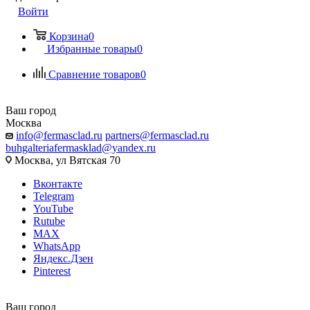
Войти
Корзина
0
Избранные товары
0
Сравнение товаров
0
Ваш город
Москва
info@fermasclad.ru
partners@fermasclad.ru
buhgalteriafermasklad@yandex.ru
Москва, ул Вятская 70
Вконтакте
Telegram
YouTube
Rutube
MAX
WhatsApp
Яндекс.Дзен
Pinterest
Ваш город