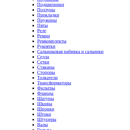
Подшипники
Ползуны
Прокладки
Пружины
Пяты
Реле
Ремни
Ремкомплекты
Рукоятки
Сальниковая набивка и сальники
Седла
Сетки
Стаканы
Стопоры
Толкатели
Трансформаторы
Фильтры
Фланцы
Шатуны
Шкивы
Шпонки
Штоки
Штуцеры
Валы
Гильзы