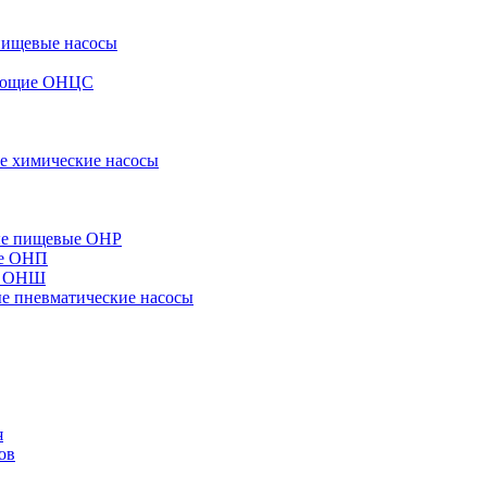
пищевые насосы
вающие ОНЦС
е химические насосы
ые пищевые ОНР
ые ОНП
е ОНШ
 пневматические насосы
я
ов