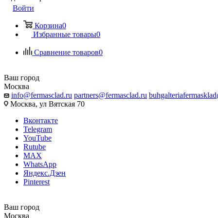
Войти
Корзина
0
Избранные товары
0
Сравнение товаров
0
Ваш город
Москва
info@fermasclad.ru
partners@fermasclad.ru
buhgalteriafermaskla
Москва, ул Вятская 70
Вконтакте
Telegram
YouTube
Rutube
MAX
WhatsApp
Яндекс.Дзен
Pinterest
Ваш город
Москва