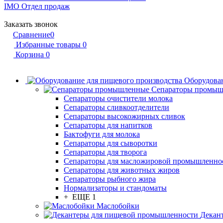
IMO
Отдел продаж
Заказать звонок
Сравнение
0
Избранные товары
0
Корзина
0
Оборудован
Сепараторы промы
Сепараторы очистители молока
Сепараторы сливкоотделители
Сепараторы высокожирных сливок
Сепараторы для напитков
Бактофуги для молока
Сепараторы для сыворотки
Сепараторы для творога
Сепараторы для масложировой промышленно
Сепараторы для животных жиров
Сепараторы рыбного жира
Нормализаторы и стандоматы
+ ЕЩЕ 1
Маслобойки
Декан