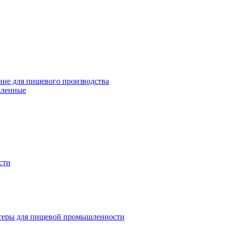
ие для пищевого производства
шленные
сти
теры для пищевой промышленности