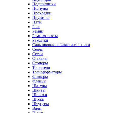
Подшипники
Ползуны
Прокладки
Пружины
Пяты
Реле
Ремни
Ремкомплекты
Рукоятки
Сальниковая набивка и сальники
Седла
Сетки
Стаканы
Стопоры
Толкатели
Трансформаторы
Фильтры
Фланцы
Шатуны
Шкивы
Шпонки
Штоки
Штуцеры
Валы
Гильзы