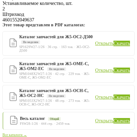
Устанавливаемое количество, шт.
2
Штрихкод
4601552049637
Этот товар представлен в PDF каталогах:
Каталог запчастей для Ж5-ОС2-Д500
По моделям
Открыть
Скачать
SP1629W27-1/26 · 36 стр. · 163 тов. · Ж5-ОС2-
Д500
Каталог запчастей для Ж5-ОМЕ-С,
Ж5-ОМ2-ЕС
По моделям
Открыть
Скачать
SPM1048X2W27-1/26 · 42 стр. · 229 тов. · Ж5-
ОМЕ-С, Ж5-ОМ2-ЕС
Каталог запчастей для Ж5-ОСН-С,
Ж5-ОС2-НС
По моделям
Открыть
Скачать
SPM1053X2W27-1/26 · 48 стр. · 273 тов. · Ж5-
ОСН-С, Ж5-ОС2-НС
Весь каталог
Общий
Открыть
Скачать
FSW28-1/26 · 444 стр. · 2459 тов.
Все каталоги →