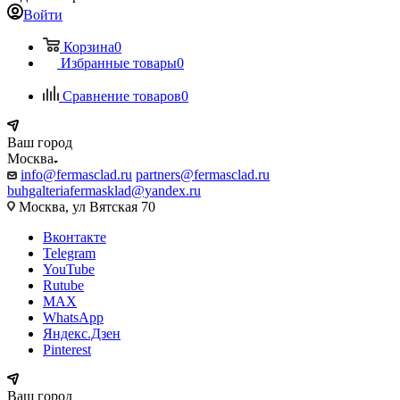
Войти
Корзина
0
Избранные товары
0
Сравнение товаров
0
Ваш город
Москва
info@fermasclad.ru
partners@fermasclad.ru
buhgalteriafermasklad@yandex.ru
Москва, ул Вятская 70
Вконтакте
Telegram
YouTube
Rutube
MAX
WhatsApp
Яндекс.Дзен
Pinterest
Ваш город