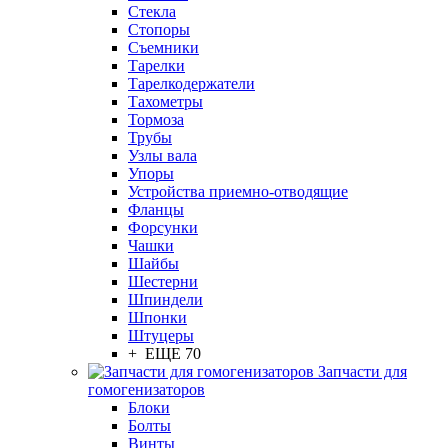
Стекла
Стопоры
Съемники
Тарелки
Тарелкодержатели
Тахометры
Тормоза
Трубы
Узлы вала
Упоры
Устройства приемно-отводящие
Фланцы
Форсунки
Чашки
Шайбы
Шестерни
Шпиндели
Шпонки
Штуцеры
+ ЕЩЕ 70
Запчасти для
гомогенизаторов
Блоки
Болты
Винты