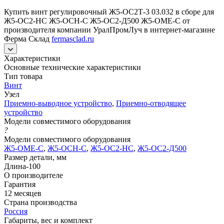
Купить винт регулировочный Ж5-ОС2Т-3 03.032 в сборе для
Ж5-ОС2-НС Ж5-ОСН-С Ж5-ОС2-Д500 Ж5-ОМЕ-С от
производителя компании УралПромЛуч в интернет-магазине
Ферма Склад
fermasclad.ru
Характеристики
Основные технические характеристики
Тип товара
Винт
Узел
Приемно-выводное устройство
,
Приемно-отводящее
устройство
Модели совместимого оборудования
?
Модели совместимого оборудования
Ж5-ОМЕ-С
,
Ж5-ОСН-С
,
Ж5-ОС2-НС
,
Ж5-ОС2-Д500
Размер детали, мм
Длина-100
О производителе
Гарантия
12 месяцев
Страна производства
Россия
Габариты, вес и комплект