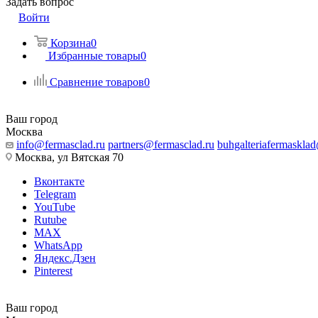
Задать вопрос
Войти
Корзина
0
Избранные товары
0
Сравнение товаров
0
Ваш город
Москва
info@fermasclad.ru
partners@fermasclad.ru
buhgalteriafermaskla
Москва, ул Вятская 70
Вконтакте
Telegram
YouTube
Rutube
MAX
WhatsApp
Яндекс.Дзен
Pinterest
Ваш город