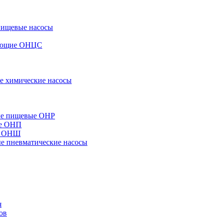
пищевые насосы
вающие ОНЦС
е химические насосы
ые пищевые ОНР
ые ОНП
е ОНШ
 пневматические насосы
я
ов