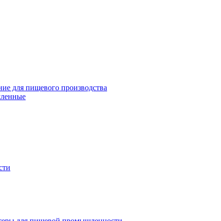
ие для пищевого производства
шленные
сти
теры для пищевой промышленности