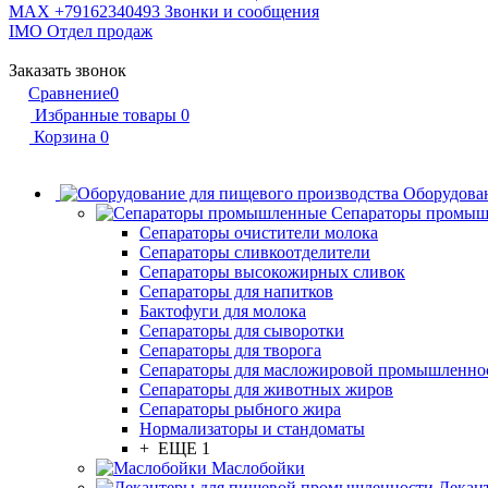
MAX +79162340493
Звонки и сообщения
IMO
Отдел продаж
Заказать звонок
Сравнение
0
Избранные товары
0
Корзина
0
Оборудован
Сепараторы промы
Сепараторы очистители молока
Сепараторы сливкоотделители
Сепараторы высокожирных сливок
Сепараторы для напитков
Бактофуги для молока
Сепараторы для сыворотки
Сепараторы для творога
Сепараторы для масложировой промышленно
Сепараторы для животных жиров
Сепараторы рыбного жира
Нормализаторы и стандоматы
+ ЕЩЕ 1
Маслобойки
Декан