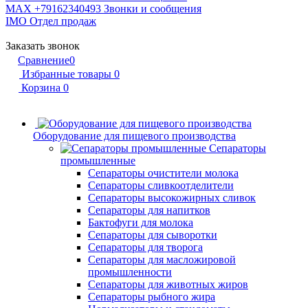
MAX +79162340493
Звонки и сообщения
IMO
Отдел продаж
Заказать звонок
Сравнение
0
Избранные товары
0
Корзина
0
Оборудование для пищевого производства
Сепараторы
промышленные
Сепараторы очистители молока
Сепараторы сливкоотделители
Сепараторы высокожирных сливок
Сепараторы для напитков
Бактофуги для молока
Сепараторы для сыворотки
Сепараторы для творога
Сепараторы для масложировой
промышленности
Сепараторы для животных жиров
Сепараторы рыбного жира