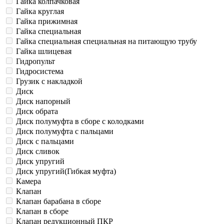
Гайка колпачковая
Гайка круглая
Гайка прижимная
Гайка специальная
Гайка специальная специальная на питающую трубу
Гайка шлицевая
Гидропульт
Гидросистема
Грузик с накладкой
Диск
Диск напорный
Диск обрата
Диск полумуфта в сборе с колодками
Диск полумуфта с пальцами
Диск с пальцами
Диск сливок
Диск упругий
Диск упругий(Гибкая муфта)
Камера
Клапан
Клапан барабана в сборе
Клапан в сборе
Клапан редукционный ПКР