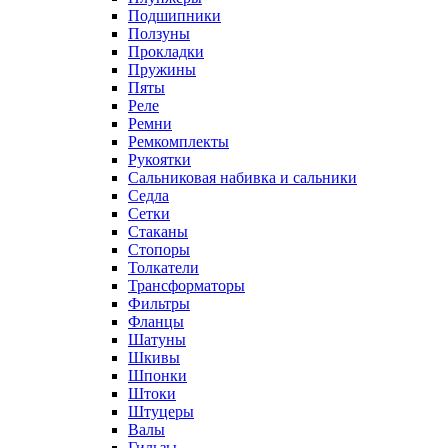
Подшипники
Ползуны
Прокладки
Пружины
Пяты
Реле
Ремни
Ремкомплекты
Рукоятки
Сальниковая набивка и сальники
Седла
Сетки
Стаканы
Стопоры
Толкатели
Трансформаторы
Фильтры
Фланцы
Шатуны
Шкивы
Шпонки
Штоки
Штуцеры
Валы
Гильзы