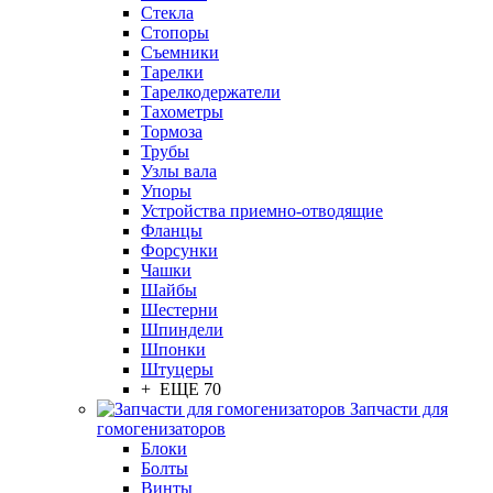
Стекла
Стопоры
Съемники
Тарелки
Тарелкодержатели
Тахометры
Тормоза
Трубы
Узлы вала
Упоры
Устройства приемно-отводящие
Фланцы
Форсунки
Чашки
Шайбы
Шестерни
Шпиндели
Шпонки
Штуцеры
+ ЕЩЕ 70
Запчасти для
гомогенизаторов
Блоки
Болты
Винты