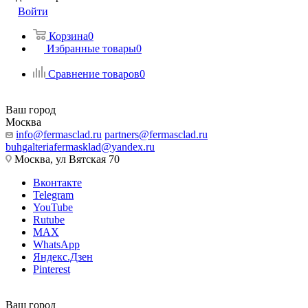
Войти
Корзина
0
Избранные товары
0
Сравнение товаров
0
Ваш город
Москва
info@fermasclad.ru
partners@fermasclad.ru
buhgalteriafermasklad@yandex.ru
Москва, ул Вятская 70
Вконтакте
Telegram
YouTube
Rutube
MAX
WhatsApp
Яндекс.Дзен
Pinterest
Ваш город