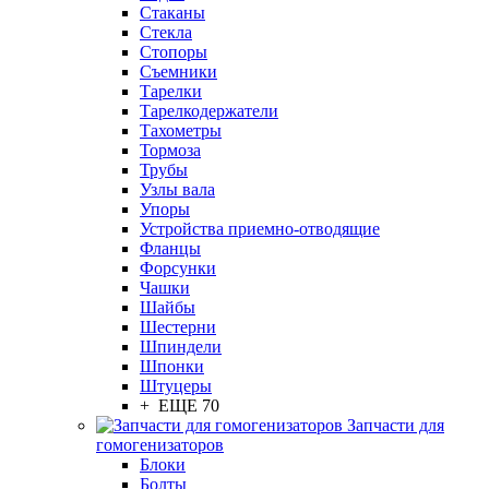
Стаканы
Стекла
Стопоры
Съемники
Тарелки
Тарелкодержатели
Тахометры
Тормоза
Трубы
Узлы вала
Упоры
Устройства приемно-отводящие
Фланцы
Форсунки
Чашки
Шайбы
Шестерни
Шпиндели
Шпонки
Штуцеры
+ ЕЩЕ 70
Запчасти для
гомогенизаторов
Блоки
Болты