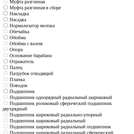
Муфта разгонная
Муфта разгонная в сборе
Накладка
Насадка
Нормализатор молока
Обечайка
Обойма
Обойма с валом
Опора
Основание барабана
Отражатель
Палец
Патрубок отводящий
Планка
Поводок
Подшипник
Подшипник однорядный радиальный шариковый
Подшипник роликовый сферический подшипник
двухрядный
Подшипник шариковый радиально-упорный
Подшипник шариковый радиальный
Подшипник шариковый радиальный подшипник
Подшипник шариковый радиальный сферический