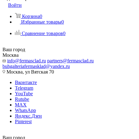
Войти
Корзина
0
Избранные товары
0
Сравнение товаров
0
Ваш город
Москва
info@fermasclad.ru
partners@fermasclad.ru
buhgalteriafermasklad@yandex.ru
Москва, ул Вятская 70
Вконтакте
Telegram
YouTube
Rutube
MAX
WhatsApp
Яндекс.Дзен
Pinterest
Ваш город