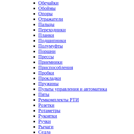
Обечайки
Обоймы
Опоры
Отражатели
Пальцы
Переходники
Планки
Подшипники
Полумуфты
Поршни
Прессы
Приемники
Приспособления
Пробки
Прокладки
Пружины
Пульты управления и автоматика
Пяты
Ремкомплекты РТИ
Розетки
Ротаметры
Рукоятки
Ручки
Рычаги
Седла