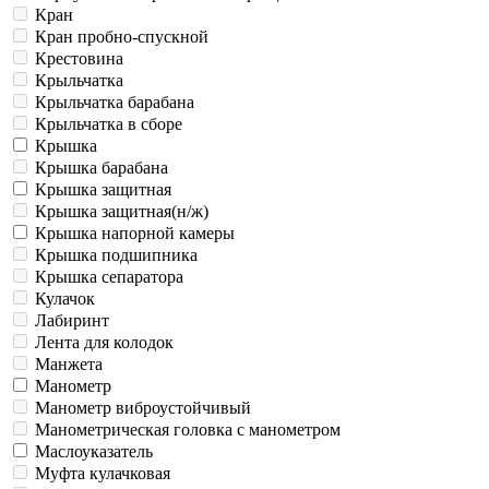
Кран
Кран пробно-спускной
Крестовина
Крыльчатка
Крыльчатка барабана
Крыльчатка в сборе
Крышка
Крышка барабана
Крышка защитная
Крышка защитная(н/ж)
Крышка напорной камеры
Крышка подшипника
Крышка сепаратора
Кулачок
Лабиринт
Лента для колодок
Манжета
Манометр
Манометр виброустойчивый
Манометрическая головка c манометром
Маслоуказатель
Муфта кулачковая