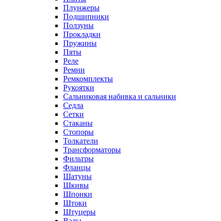
Плунжеры
Подшипники
Ползуны
Прокладки
Пружины
Пяты
Реле
Ремни
Ремкомплекты
Рукоятки
Сальниковая набивка и сальники
Седла
Сетки
Стаканы
Стопоры
Толкатели
Трансформаторы
Фильтры
Фланцы
Шатуны
Шкивы
Шпонки
Штоки
Штуцеры
Валы