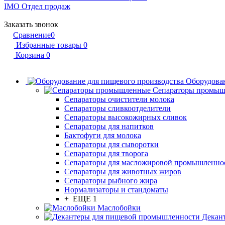
IMO
Отдел продаж
Заказать звонок
Сравнение
0
Избранные товары
0
Корзина
0
Оборудован
Сепараторы промы
Сепараторы очистители молока
Сепараторы сливкоотделители
Сепараторы высокожирных сливок
Сепараторы для напитков
Бактофуги для молока
Сепараторы для сыворотки
Сепараторы для творога
Сепараторы для масложировой промышленно
Сепараторы для животных жиров
Сепараторы рыбного жира
Нормализаторы и стандоматы
+ ЕЩЕ 1
Маслобойки
Декан