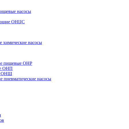
пищевые насосы
вающие ОНЦС
е химические насосы
ые пищевые ОНР
ые ОНП
е ОНШ
 пневматические насосы
я
ов