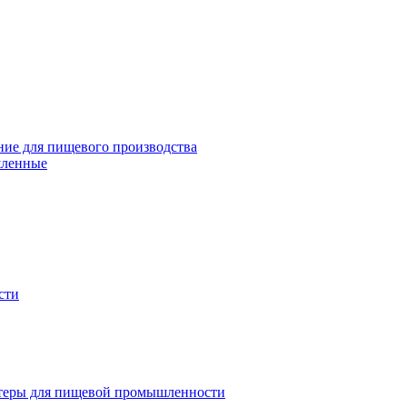
ие для пищевого производства
шленные
сти
теры для пищевой промышленности