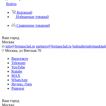
Войти
Корзина
0
Избранные товары
0
Сравнение товаров
0
Ваш город
Москва
info@fermasclad.ru
partners@fermasclad.ru
buhgalteriafermaskla
Москва, ул Вятская 70
Вконтакте
Telegram
YouTube
Rutube
MAX
WhatsApp
Яндекс.Дзен
Pinterest
Ваш город
Москва