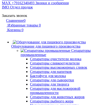
MAX +79162340493
Звонки и сообщения
IMO
Отдел продаж
Заказать звонок
Сравнение
0
Избранные товары
0
Корзина
0
Оборудование для пищевого производства
Сепараторы
промышленные
Сепараторы очистители молока
Сепараторы сливкоотделители
Сепараторы высокожирных сливок
Сепараторы для напитков
Бактофуги для молока
Сепараторы для сыворотки
Сепараторы для творога
Сепараторы для масложировой
промышленности
Сепараторы для животных жиров
Сепараторы рыбного жира