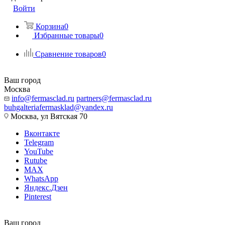
Войти
Корзина
0
Избранные товары
0
Сравнение товаров
0
Ваш город
Москва
info@fermasclad.ru
partners@fermasclad.ru
buhgalteriafermasklad@yandex.ru
Москва, ул Вятская 70
Вконтакте
Telegram
YouTube
Rutube
MAX
WhatsApp
Яндекс.Дзен
Pinterest
Ваш город