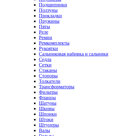
Подшипники
Ползуны
Прокладки
Пружины
Пяты
Реле
Ремни
Ремкомплекты
Рукоятки
Сальниковая набивка и сальники
Седла
Сетки
Стаканы
Стопоры
Толкатели
Трансформаторы
Фильтры
Фланцы
Шатуны
Шкивы
Шпонки
Штоки
Штуцеры
Валы
Гильзы