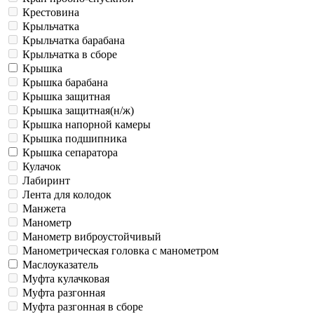
Крестовина
Крыльчатка
Крыльчатка барабана
Крыльчатка в сборе
Крышка
Крышка барабана
Крышка защитная
Крышка защитная(н/ж)
Крышка напорной камеры
Крышка подшипника
Крышка сепаратора
Кулачок
Лабиринт
Лента для колодок
Манжета
Манометр
Манометр виброустойчивый
Манометрическая головка c манометром
Маслоуказатель
Муфта кулачковая
Муфта разгонная
Муфта разгонная в сборе