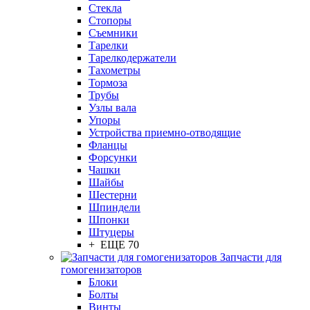
Стекла
Стопоры
Съемники
Тарелки
Тарелкодержатели
Тахометры
Тормоза
Трубы
Узлы вала
Упоры
Устройства приемно-отводящие
Фланцы
Форсунки
Чашки
Шайбы
Шестерни
Шпиндели
Шпонки
Штуцеры
+ ЕЩЕ 70
Запчасти для
гомогенизаторов
Блоки
Болты
Винты