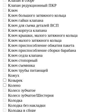
Клапан в сборе
Клапан редукционный ПКР
Ключ
Ключ большого затяжного кольца
Ключ гайки клапана
Ключ для съема деталей ВСП
Ключ корпуса клапана
Ключ крышки, малого затяжного кольца
Ключ малого затяжного кольца
Ключ приспособление обжатия пакета
Ключ приспособление сборки барабана
Ключ седла клапана
Ключ стопорный
Ключ съемника
Ключ трубы питающей
Кожух
Козырек
Колено
Колесо зубчатое
Колесо зубчатое/Шестерня
Колодка
Колодка без накладки
Колодка в сборе