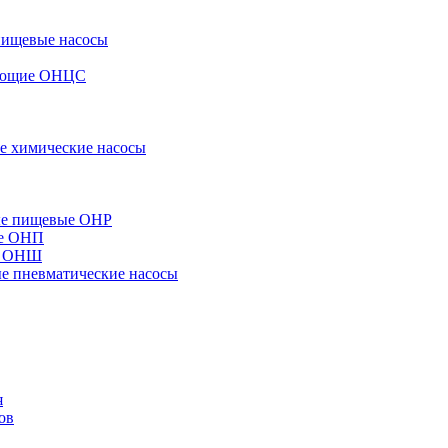
пищевые насосы
вающие ОНЦС
е химические насосы
ые пищевые ОНР
ые ОНП
е ОНШ
 пневматические насосы
я
ов