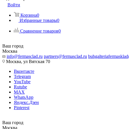
Войти
Корзина
0
Избранные товары
0
Сравнение товаров
0
Ваш город
Москва
info@fermasclad.ru
partners@fermasclad.ru
buhgalteriafermaskla
Москва, ул Вятская 70
Вконтакте
Telegram
YouTube
Rutube
MAX
WhatsApp
Яндекс.Дзен
Pinterest
Ваш город
Москва