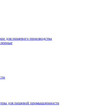
ие для пищевого производства
шленные
сти
теры для пищевой промышленности