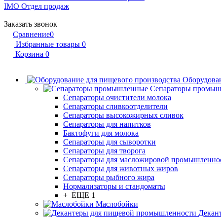
IMO
Отдел продаж
Заказать звонок
Сравнение
0
Избранные товары
0
Корзина
0
Оборудован
Сепараторы промы
Сепараторы очистители молока
Сепараторы сливкоотделители
Сепараторы высокожирных сливок
Сепараторы для напитков
Бактофуги для молока
Сепараторы для сыворотки
Сепараторы для творога
Сепараторы для масложировой промышленно
Сепараторы для животных жиров
Сепараторы рыбного жира
Нормализаторы и стандоматы
+ ЕЩЕ 1
Маслобойки
Декан