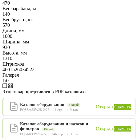
470
Вес барабана, кг
140
Вес брутто, кг
570
Длина, мм
1000
Ширина, мм
930
Высота, мм
1310
Штрихкод
4601526034522
Галерея
1/0
—
Этот товар представлен в PDF каталогах:
Каталог оборудования
Общий
Открыть
Скачать
EQS8eed3W28-2/26 · 44 стр. · 119 тов.
Каталог оборудования и насосов и
Открыть
Скачать
фильтров
Общий
EQGMFLW28-2/26 · 246 стр. · 751 тов.