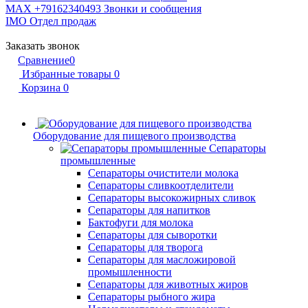
MAX +79162340493
Звонки и сообщения
IMO
Отдел продаж
Заказать звонок
Сравнение
0
Избранные товары
0
Корзина
0
Оборудование для пищевого производства
Сепараторы
промышленные
Сепараторы очистители молока
Сепараторы сливкоотделители
Сепараторы высокожирных сливок
Сепараторы для напитков
Бактофуги для молока
Сепараторы для сыворотки
Сепараторы для творога
Сепараторы для масложировой
промышленности
Сепараторы для животных жиров
Сепараторы рыбного жира