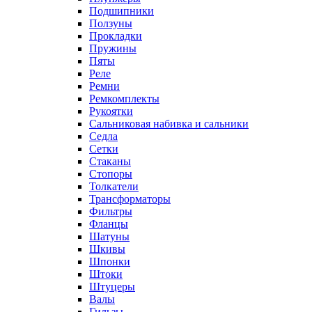
Подшипники
Ползуны
Прокладки
Пружины
Пяты
Реле
Ремни
Ремкомплекты
Рукоятки
Сальниковая набивка и сальники
Седла
Сетки
Стаканы
Стопоры
Толкатели
Трансформаторы
Фильтры
Фланцы
Шатуны
Шкивы
Шпонки
Штоки
Штуцеры
Валы
Гильзы