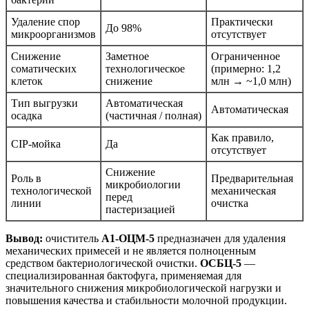
Удаление спор
Практически
До 98%
микроорганизмов
отсутствует
Снижение
Заметное
Ограниченное
соматических
технологическое
(примерно: 1,2
клеток
снижение
млн → ~1,0 млн)
Тип выгрузки
Автоматическая
Автоматическая
осадка
(частичная / полная)
Как правило,
CIP-мойка
Да
отсутствует
Снижение
Роль в
Предварительная
микробиологии
технологической
механическая
перед
линии
очистка
пастеризацией
Вывод:
очиститель
А1-ОЦМ-5
предназначен для удаления
механических примесей и не является полноценным
средством бактериологической очистки.
ОСБЦ-5
—
специализированная бактофуга, применяемая для
значительного снижения микробиологической нагрузки и
повышения качества и стабильности молочной продукции.