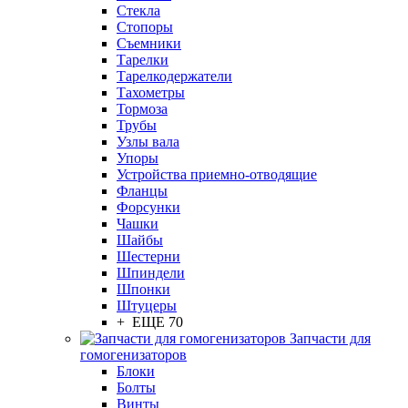
Стекла
Стопоры
Съемники
Тарелки
Тарелкодержатели
Тахометры
Тормоза
Трубы
Узлы вала
Упоры
Устройства приемно-отводящие
Фланцы
Форсунки
Чашки
Шайбы
Шестерни
Шпиндели
Шпонки
Штуцеры
+ ЕЩЕ 70
Запчасти для
гомогенизаторов
Блоки
Болты
Винты