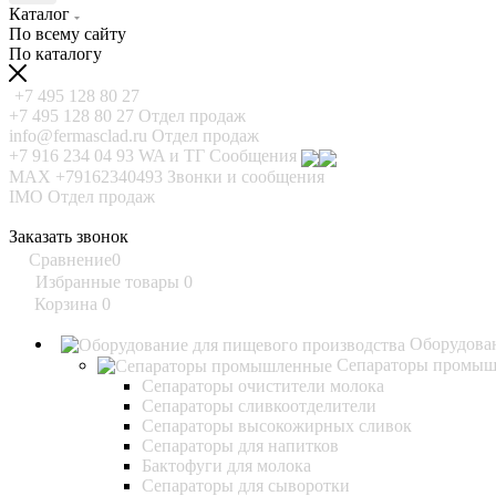
Каталог
По всему сайту
По каталогу
+7 495 128 80 27
+7 495 128 80 27
Отдел продаж
info@fermasclad.ru
Отдел продаж
+7 916 234 04 93
WA и ТГ Сообщения
MAX +79162340493
Звонки и сообщения
IMO
Отдел продаж
Заказать звонок
Сравнение
0
Избранные товары
0
Корзина
0
Оборудован
Сепараторы промы
Сепараторы очистители молока
Сепараторы сливкоотделители
Сепараторы высокожирных сливок
Сепараторы для напитков
Бактофуги для молока
Сепараторы для сыворотки