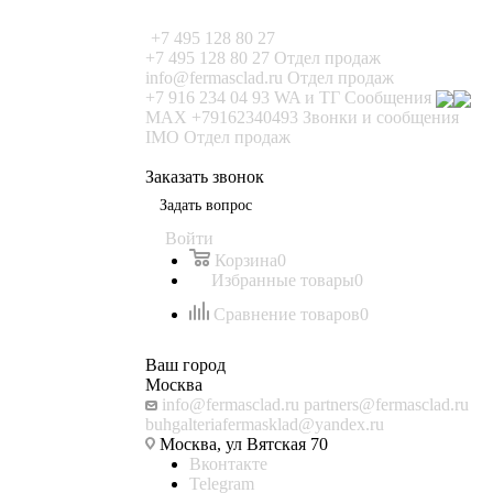
+7 495 128 80 27
+7 495 128 80 27
Отдел продаж
info@fermasclad.ru
Отдел продаж
+7 916 234 04 93
WA и ТГ Сообщения
MAX +79162340493
Звонки и сообщения
IMO
Отдел продаж
Заказать звонок
Задать вопрос
Войти
Корзина
0
Избранные товары
0
Сравнение товаров
0
Ваш город
Москва
info@fermasclad.ru
partners@fermasclad.ru
buhgalteriafermasklad@yandex.ru
Москва, ул Вятская 70
Вконтакте
Telegram