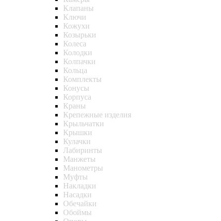
Клапаны
Ключи
Кожухи
Козырьки
Колеса
Колодки
Колпачки
Кольца
Комплекты
Конусы
Корпуса
Краны
Крепежные изделия
Крыльчатки
Крышки
Кулачки
Лабиринты
Манжеты
Манометры
Муфты
Накладки
Насадки
Обечайки
Обоймы