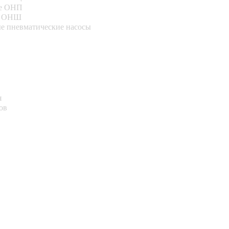
ые ОНП
е ОНШ
 пневматические насосы
я
ов