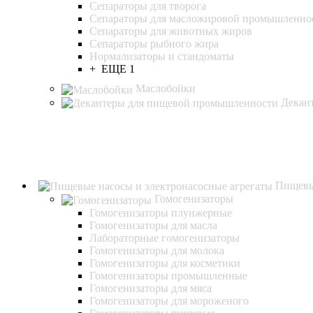
Сепараторы для творога
Сепараторы для масложировой промышленно
Сепараторы для животных жиров
Сепараторы рыбного жира
Нормализаторы и стандоматы
+ ЕЩЕ 1
Маслобойки
Декан
Пищевы
Гомогенизаторы
Гомогенизаторы плунжерные
Гомогенизаторы для масла
Лабораторные гомогенизаторы
Гомогенизаторы для молока
Гомогенизаторы для косметики
Гомогенизаторы промышленные
Гомогенизаторы для мяса
Гомогенизаторы для мороженого