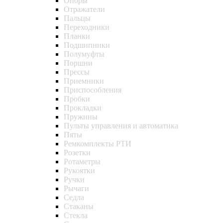
Опоры
Отражатели
Пальцы
Переходники
Планки
Подшипники
Полумуфты
Поршни
Прессы
Приемники
Приспособления
Пробки
Прокладки
Пружины
Пульты управления и автоматика
Пяты
Ремкомплекты РТИ
Розетки
Ротаметры
Рукоятки
Ручки
Рычаги
Седла
Стаканы
Стекла