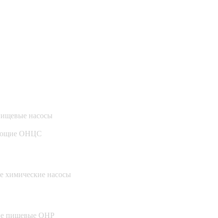
пищевые насосы
вающие ОНЦС
е химические насосы
ые пищевые ОНР