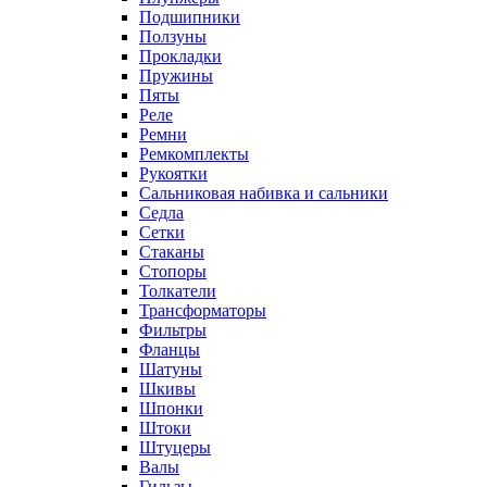
Подшипники
Ползуны
Прокладки
Пружины
Пяты
Реле
Ремни
Ремкомплекты
Рукоятки
Сальниковая набивка и сальники
Седла
Сетки
Стаканы
Стопоры
Толкатели
Трансформаторы
Фильтры
Фланцы
Шатуны
Шкивы
Шпонки
Штоки
Штуцеры
Валы
Гильзы