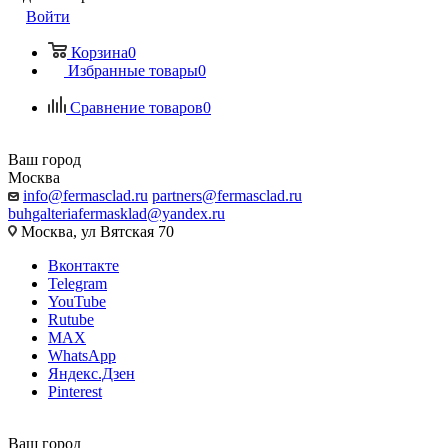
Войти
Корзина
0
Избранные товары
0
Сравнение товаров
0
Ваш город
Москва
info@fermasclad.ru
partners@fermasclad.ru
buhgalteriafermasklad@yandex.ru
Москва, ул Вятская 70
Вконтакте
Telegram
YouTube
Rutube
MAX
WhatsApp
Яндекс.Дзен
Pinterest
Ваш город