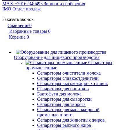
MAX +79162340493
Звонки и сообщения
IMO
Отдел продаж
Заказать звонок
Сравнение
0
Избранные товары
0
Корзина
0
Оборудование для пищевого производства
Сепараторы
промышленные
Сепараторы очистители молока
Сепараторы сливкоотделители
Сепараторы высокожирных сливок
Сепараторы для напитков
Бактофуги для молока
Сепараторы для сыворотки
Сепараторы для творога
Сепараторы для масложировой
промышленности
Сепараторы для животных жиров
Сепараторы рыбного жира