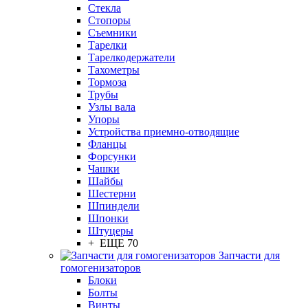
Стекла
Стопоры
Съемники
Тарелки
Тарелкодержатели
Тахометры
Тормоза
Трубы
Узлы вала
Упоры
Устройства приемно-отводящие
Фланцы
Форсунки
Чашки
Шайбы
Шестерни
Шпиндели
Шпонки
Штуцеры
+ ЕЩЕ 70
Запчасти для
гомогенизаторов
Блоки
Болты
Винты