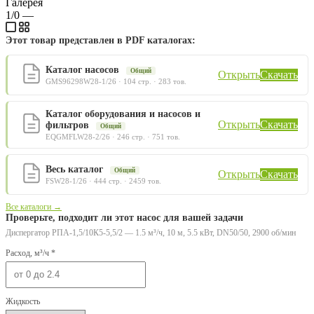
Галерея
1/0
—
Этот товар представлен в PDF каталогах:
Каталог насосов
Общий
Открыть
Скачать
GMS96298W28-1/26 · 104 стр. · 283 тов.
Каталог оборудования и насосов и
Открыть
Скачать
фильтров
Общий
EQGMFLW28-2/26 · 246 стр. · 751 тов.
Весь каталог
Общий
Открыть
Скачать
FSW28-1/26 · 444 стр. · 2459 тов.
Все каталоги →
Проверьте, подходит ли этот насос для вашей задачи
Диспергатор РПА-1,5/10К5-5,5/2 — 1.5 м³/ч, 10 м, 5.5 кВт, DN50/50, 2900 об/мин
Расход, м³/ч *
Жидкость