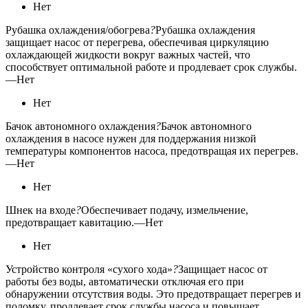
Нет
Рубашка охлаждения/обогрева
?
Рубашка охлаждения
защищает насос от перегрева, обеспечивая циркуляцию
охлаждающей жидкости вокруг важных частей, что
способствует оптимальной работе и продлевает срок службы.
—
Нет
Нет
Бачок автономного охлаждения
?
Бачок автономного
охлаждения в насосе нужен для поддержания низкой
температуры компонентов насоса, предотвращая их перегрев.
—
Нет
Нет
Шнек на входе
?
Обеспечивает подачу, измельчение,
предотвращает кавитацию.
—
Нет
Нет
Устройство контроля «сухого хода»
?
Защищает насос от
работы без воды, автоматически отключая его при
обнаружении отсутствия воды. Это предотвращает перегрев и
поломку, продлевает срок службы насоса и повышает