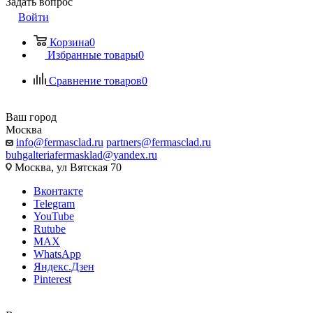
Задать вопрос
Войти
Корзина
0
Избранные товары
0
Сравнение товаров
0
Ваш город
Москва
info@fermasclad.ru
partners@fermasclad.ru
buhgalteriafermasklad@yandex.ru
Москва, ул Вятская 70
Вконтакте
Telegram
YouTube
Rutube
MAX
WhatsApp
Яндекс.Дзен
Pinterest