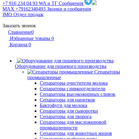
+7 916 234 04 93
WA и ТГ Сообщения
MAX +79162340493
Звонки и сообщения
IMO
Отдел продаж
Заказать звонок
Сравнение
0
Избранные товары
0
Корзина
0
Оборудование для пищевого производства
Сепараторы
промышленные
Сепараторы очистители молока
Сепараторы сливкоотделители
Сепараторы высокожирных сливок
Сепараторы для напитков
Бактофуги для молока
Сепараторы для сыворотки
Сепараторы для творога
Сепараторы для масложировой
промышленности
Сепараторы для животных жиров
Сепараторы рыбного жира