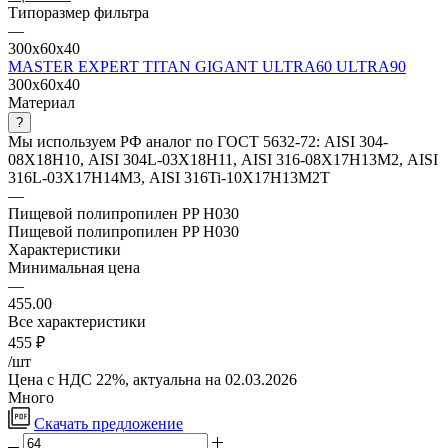
Типоразмер фильтра
—
300x60x40
MASTER
EXPERT
TITAN
GIGANT
ULTRA60
ULTRA90
300x60x40
Материал
?
Мы используем РФ аналог по ГОСТ 5632-72: AISI 304-
08Х18Н10, AISI 304L-03Х18Н11, AISI 316-08Х17Н13М2, AISI
316L-03Х17Н14М3, AISI 316Ti-10Х17Н13М2Т
—
Пищевой полипропилен PP H030
Пищевой полипропилен PP H030
Характеристики
Минимальная цена
—
455.00
Все характеристики
455
₽
/шт
Цена с НДС 22%, актуальна на 02.03.2026
Много
Скачать предложение