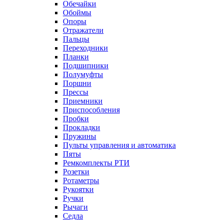
Обечайки
Обоймы
Опоры
Отражатели
Пальцы
Переходники
Планки
Подшипники
Полумуфты
Поршни
Прессы
Приемники
Приспособления
Пробки
Прокладки
Пружины
Пульты управления и автоматика
Пяты
Ремкомплекты РТИ
Розетки
Ротаметры
Рукоятки
Ручки
Рычаги
Седла