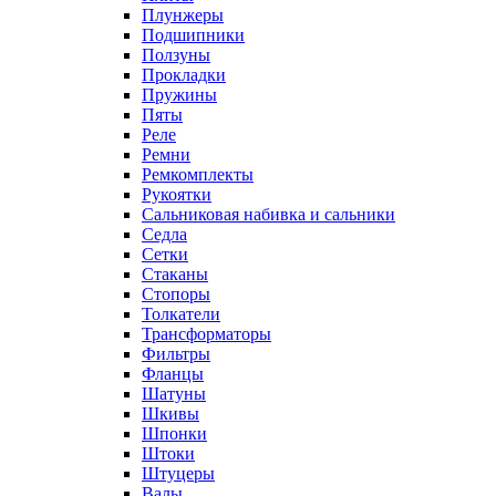
Плунжеры
Подшипники
Ползуны
Прокладки
Пружины
Пяты
Реле
Ремни
Ремкомплекты
Рукоятки
Сальниковая набивка и сальники
Седла
Сетки
Стаканы
Стопоры
Толкатели
Трансформаторы
Фильтры
Фланцы
Шатуны
Шкивы
Шпонки
Штоки
Штуцеры
Валы