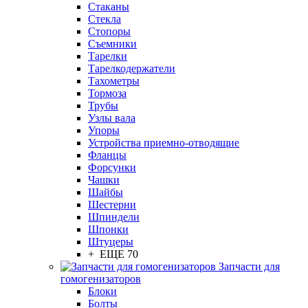
Стаканы
Стекла
Стопоры
Съемники
Тарелки
Тарелкодержатели
Тахометры
Тормоза
Трубы
Узлы вала
Упоры
Устройства приемно-отводящие
Фланцы
Форсунки
Чашки
Шайбы
Шестерни
Шпиндели
Шпонки
Штуцеры
+ ЕЩЕ 70
Запчасти для
гомогенизаторов
Блоки
Болты