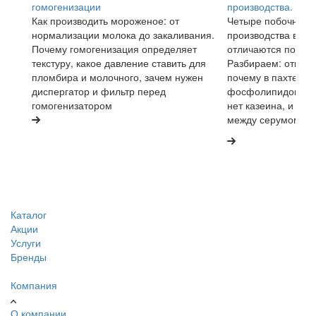
гомогенизации
производства.
Как производить мороженое: от
Четыре побочных 
нормализации молока до закаливания.
производства выгл
Почему гомогенизация определяет
отличаются по сос
текстуру, какое давление ставить для
Разбираем: откуда
пломбира и молочного, зачем нужен
почему в пахте сб
диспергатор и фильтр перед
фосфолипидов, по
гомогенизатором
нет казеина, и отк
между серумом и с
Каталог
Акции
Услуги
Бренды
Компания
О компании