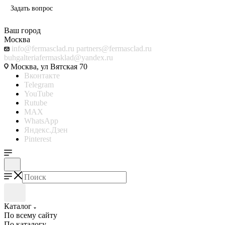
Задать вопрос
Ваш город
Москва
info@fermasclad.ru
partners@fermasclad.ru
buhgalteriafermasklad@yandex.ru
Москва, ул Вятская 70
Вконтакте
Telegram
YouTube
Rutube
MAX
WhatsApp
Яндекс.Дзен
Pinterest
Каталог
По всему сайту
По каталогу