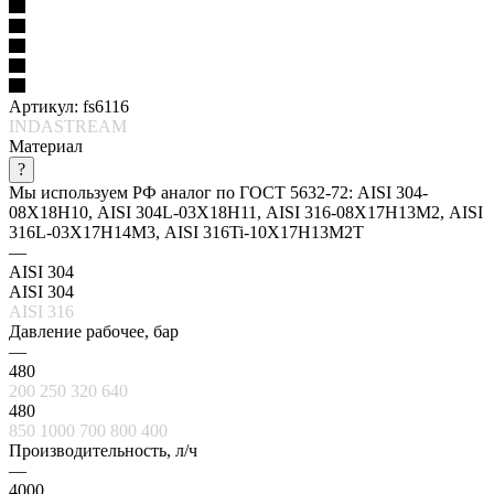
Артикул:
fs6116
INDASTREAM
Материал
?
Мы используем РФ аналог по ГОСТ 5632-72: AISI 304-
08Х18Н10, AISI 304L-03Х18Н11, AISI 316-08Х17Н13М2, AISI
316L-03Х17Н14М3, AISI 316Ti-10Х17Н13М2Т
—
AISI 304
AISI 304
AISI 316
Давление рабочее, бар
—
480
200
250
320
640
480
850
1000
700
800
400
Производительность, л/ч
—
4000