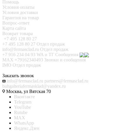
Помощь
Условия оплаты
Условия доставки
Гарантия на товар
Вопрос-ответ
Карта сайта
Возврат товара
+7 495 128 80 27
+7 495 128 80 27
Отдел продаж
info@fermasclad.ru
Отдел продаж
+7 916 234 04 93
WA и ТГ Сообщения
MAX +79162340493
Звонки и сообщения
IMO
Отдел продаж
Заказать звонок
info@fermasclad.ru
partners@fermasclad.ru
buhgalteriafermasklad@yandex.ru
Москва, ул Вятская 70
Вконтакте
Telegram
YouTube
Rutube
MAX
WhatsApp
Яндекс.Дзен