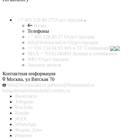
+7 495 128 80 27
Отдел продаж
Назад
Телефоны
+7 495 128 80 27
Отдел продаж
info@fermasclad.ru
Отдел продаж
+7 916 234 04 93
WA и ТГ Сообщения
MAX +79162340493
Звонки и сообщения
IMO
Отдел продаж
Заказать звонок
Контактная информация
Москва, ул Вятская 70
info@fermasclad.ru
partners@fermasclad.ru
buhgalteriafermasklad@yandex.ru
Вконтакте
Telegram
YouTube
Rutube
MAX
WhatsApp
Яндекс.Дзен
Pinterest