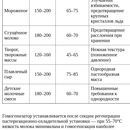
Улучшение
взбиваемости,
Мороженое
150–200
65–75
предотвращение
крупных
кристаллов льда
Предотвращение
Сгущённое
180–200
60–70
расслоения при
молоко
хранении
Творог,
Нежная текстура
творожные
120–160
45–65
(пониженное
массы
давление)
Однородная
Плавленый
150–200
75–85
пастообразная
сыр
масса
Детские
Повышенные
молочные
180–200
60–70
требования к
смеси
однородности
Гомогенизатор устанавливается после секции регенерации
пастеризационно-охладительной установки — при 55–70°C
вязкость молока минимальна и гомогенизация наиболее