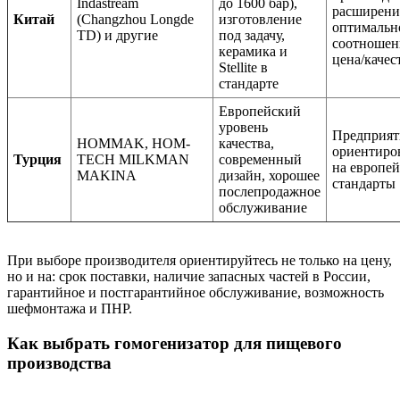
Indastream
до 1600 бар),
расширен
Китай
(Changzhou Longde
изготовление
оптимальн
TD) и другие
под задачу,
соотношен
керамика и
цена/качес
Stellite в
стандарте
Европейский
уровень
Предприят
HOMMAK, HOM-
качества,
ориентиро
Турция
TECH MILKMAN
современный
на европе
MAKINA
дизайн, хорошее
стандарты
послепродажное
обслуживание
При выборе производителя ориентируйтесь не только на цену,
но и на: срок поставки, наличие запасных частей в России,
гарантийное и постгарантийное обслуживание, возможность
шефмонтажа и ПНР.
Как выбрать гомогенизатор для пищевого
производства