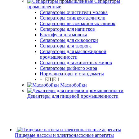
Сепараторы
промышленные
Сепараторы очистители молока
Сепараторы сливкоотделители
Сепараторы высокожирных сливок
Сепараторы для напитков
Бактофуги для молока
Сепараторы для сыворотки
Сепараторы для творога
Сепараторы для масложировой
промышленности
Сепараторы для животных жиров
Сепараторы рыбного жира
Нормализаторы и стандоматы
+ ЕЩЕ 1
Маслобойки
Декантеры для пищевой промышленности
Пищевые насосы и электронасосные агрегаты