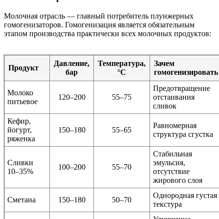
Молочная отрасль — главный потребитель плунжерных
гомогенизаторов. Гомогенизация является обязательным
этапом производства практически всех молочных продуктов:
Давление,
Температура,
Зачем
Продукт
бар
°C
гомогенизировать
Предотвращение
Молоко
120–200
55–75
отстаивания
питьевое
сливок
Кефир,
Равномерная
йогурт,
150–180
55–65
структура сгустка
ряженка
Стабильная
Сливки
эмульсия,
100–200
55–70
10–35%
отсутствие
жирового слоя
Однородная густая
Сметана
150–180
50–70
текстура