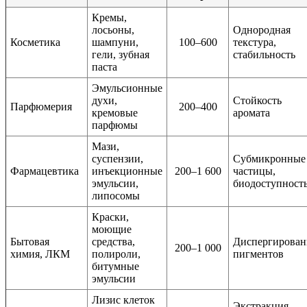
Кремы,
лосьоны,
Однородная
Косметика
шампуни,
100–600
текстура,
гели, зубная
стабильность
паста
Эмульсионные
духи,
Стойкость
Парфюмерия
200–400
кремовые
аромата
парфюмы
Мази,
суспензии,
Субмикронные
Фармацевтика
инъекционные
200–1 600
частицы,
эмульсии,
биодоступност
липосомы
Краски,
моющие
Бытовая
средства,
Диспергирован
200–1 000
химия, ЛКМ
полироли,
пигментов
битумные
эмульсии
Лизис клеток
Экстракция