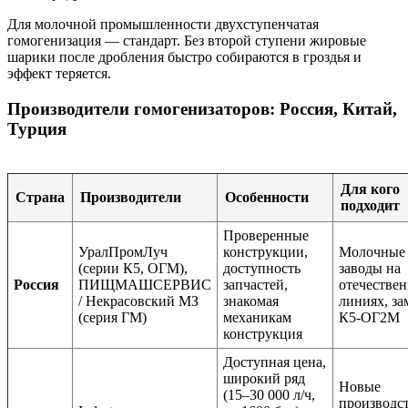
Для молочной промышленности двухступенчатая
гомогенизация — стандарт. Без второй ступени жировые
шарики после дробления быстро собираются в гроздья и
эффект теряется.
Производители гомогенизаторов: Россия, Китай,
Турция
Для кого
Страна
Производители
Особенности
подходит
Проверенные
УралПромЛуч
конструкции,
Молочные
(серии К5, ОГМ),
доступность
заводы на
Россия
ПИЩМАШСЕРВИС
запчастей,
отечестве
/ Некрасовский МЗ
знакомая
линиях, за
(серия ГМ)
механикам
К5-ОГ2М
конструкция
Доступная цена,
широкий ряд
Новые
(15–30 000 л/ч,
производст