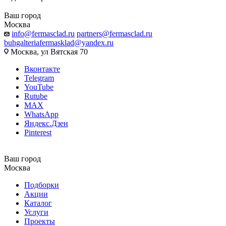
Ваш город
Москва
info@fermasclad.ru
partners@fermasclad.ru
buhgalteriafermasklad@yandex.ru
Москва, ул Вятская 70
Вконтакте
Telegram
YouTube
Rutube
MAX
WhatsApp
Яндекс.Дзен
Pinterest
Ваш город
Москва
Подборки
Акции
Каталог
Услуги
Проекты