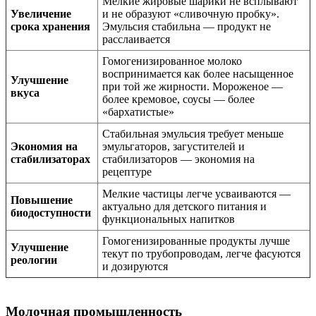
Мелкие жировые шарики не всплывают
Увеличение
и не образуют «сливочную пробку».
срока хранения
Эмульсия стабильна — продукт не
расслаивается
Гомогенизированное молоко
воспринимается как более насыщенное
Улучшение
при той же жирности. Мороженое —
вкуса
более кремовое, соусы — более
«бархатистые»
Стабильная эмульсия требует меньше
Экономия на
эмульгаторов, загустителей и
стабилизаторах
стабилизаторов — экономия на
рецептуре
Мелкие частицы легче усваиваются —
Повышение
актуально для детского питания и
биодоступности
функциональных напитков
Гомогенизированные продукты лучше
Улучшение
текут по трубопроводам, легче фасуются
реологии
и дозируются
Молочная промышленность