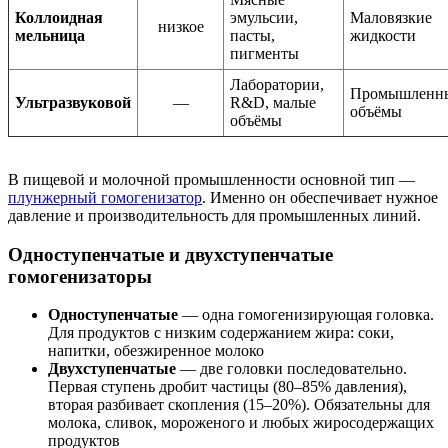
Коллоидная
эмульсии,
Маловязкие
низкое
мельница
пасты,
жидкости
пигменты
Лаборатории,
Промышленн
Ультразвуковой
—
R&D, малые
объёмы
объёмы
В пищевой и молочной промышленности основной тип —
плунжерный гомогенизатор
. Именно он обеспечивает нужное
давление и производительность для промышленных линий.
Одноступенчатые и двухступенчатые
гомогенизаторы
Одноступенчатые
— одна гомогенизирующая головка.
Для продуктов с низким содержанием жира: соки,
напитки, обезжиренное молоко
Двухступенчатые
— две головки последовательно.
Первая ступень дробит частицы (80–85% давления),
вторая разбивает скопления (15–20%). Обязательны для
молока, сливок, мороженого и любых жиросодержащих
продуктов