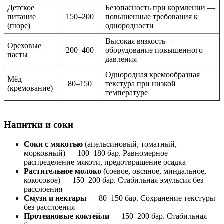
Детское
Безопасность при кормлении —
питание
150–200
повышенные требования к
(пюре)
однородности
Высокая вязкость —
Ореховые
200–400
оборудование повышенного
пасты
давления
Однородная кремообразная
Мёд
80–150
текстура при низкой
(кремование)
температуре
Напитки и соки
Соки с мякотью
(апельсиновый, томатный,
морковный) — 100–180 бар. Равномерное
распределение мякоти, предотвращение осадка
Растительное молоко
(соевое, овсяное, миндальное,
кокосовое) — 150–200 бар. Стабильная эмульсия без
расслоения
Смузи и нектары
— 80–150 бар. Сохранение текстуры
без расслоения
Протеиновые коктейли
— 150–200 бар. Стабильная