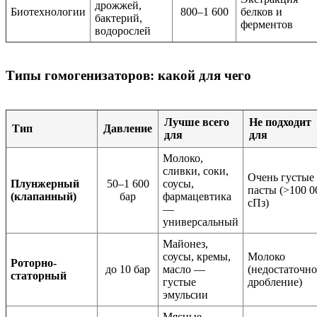
дрожжей,
Биотехнологии
800–1 600
белков и
бактерий,
ферментов
водорослей
Типы гомогенизаторов: какой для чего
Лучше всего
Не подходит
Тип
Давление
для
для
Молоко,
сливки, соки,
Очень густые
Плунжерный
50–1 600
соусы,
пасты (>100 0
(клапанный)
бар
фармацевтика
сПз)
—
универсальный
Майонез,
соусы, кремы,
Молоко
Роторно-
до 10 бар
масло —
(недостаточно
статорный
густые
дробление)
эмульсии
Мясные