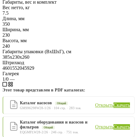
Габариты, вес и комплект
Вес нетто, кг
7.5
Длина, мм
350
Ширина, мм
230
Высота, мм
240
Габариты упаковки (ВхШхГ), см
385х230х260
Штрихкод
4601552045929
Галерея
1/0
—
Этот товар представлен в PDF каталогах:
Каталог насосов
Общий
Открыть
Скачать
GMS96298W28-1/26 · 104 стр. · 283 тов.
Каталог оборудования и насосов и
Открыть
Скачать
фильтров
Общий
EQGMFLW28-2/26 · 246 стр. · 751 тов.