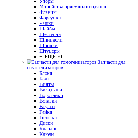
Упоры
Устройства приемно-отводящие
Фланцы
Форсунки
Чашки
Шайбы
Шестерни
Шпиндели
Шпонки
Штуцеры
+ ЕЩЕ 70
Запчасти для
гомогенизаторов
Блоки
Болты
Винты
Вкладыши
Воротники
Вставки
Втулки
Гайки
Головки
Диски
Клапаны
Ключи