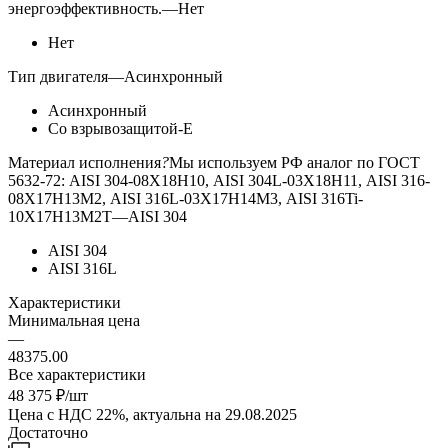
энергоэффективность.
—
Нет
Нет
Тип двигателя
—
Асинхронный
Асинхронный
Со взрывозащитой-Е
Материал исполнения
?
Мы используем РФ аналог по ГОСТ
5632-72: AISI 304-08Х18Н10, AISI 304L-03Х18Н11, AISI 316-
08Х17Н13М2, AISI 316L-03Х17Н14М3, AISI 316Ti-
10Х17Н13М2Т
—
AISI 304
AISI 304
AISI 316L
Характеристики
Минимальная цена
—
48375.00
Все характеристики
48 375
₽
/шт
Цена с НДС 22%, актуальна на 29.08.2025
Достаточно